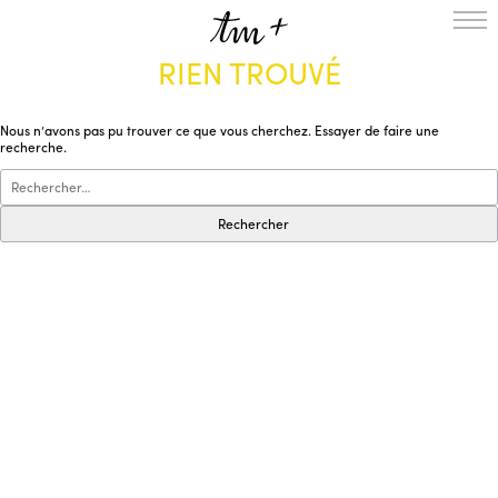
RIEN TROUVÉ
L’ENSEMBLE
SAISON
Nous n’avons pas pu trouver ce que vous cherchez. Essayer de faire une
A LA UNE
recherche.
PROJETS
MÉDIATION
NOUS SOUTENIR
ENGLISH
NEWSLETTER
CONTACTS
AGENDA