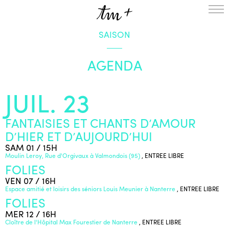
SAISON
L’ENSEMBLE
SAISON
AGENDA
A LA UNE
PROJETS
JUIL. 23
MÉDIATION
NOUS SOUTENIR
FANTAISIES ET CHANTS D’AMOUR
D’HIER ET D’AUJOURD’HUI
ENGLISH
SAM 01 / 15H
NEWSLETTER
Moulin Leroy, Rue d'Orgivaux à Valmondois (95)
, ENTREE LIBRE
CONTACTS
FOLIES
AGENDA
VEN 07 / 16H
Espace amitié et loisirs des séniors Louis Meunier à Nanterre
, ENTREE LIBRE
FOLIES
MER 12 / 16H
Cloître de l'Hôpital Max Fourestier de Nanterre
, ENTREE LIBRE