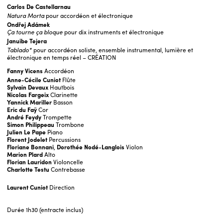
Carlos De Castellarnau
Natura Morta
pour accordéon et électronique
Ondřej Adámek
Ça tourne ça bloque
pour dix instruments et électronique
Januibe Tejera
Tablado*
pour accordéon soliste, ensemble instrumental, lumière et
électronique en temps réel – CRÉATION
Fanny Vicens
Accordéon
Anne-Cécile Cuniot
Flûte
Sylvain Devaux
Hautbois
Nicolas Fargeix
Clarinette
Yannick Mariller
Basson
Eric du Faÿ
Cor
André Feydy
Trompette
Simon Philippeau
Trombone
Julien Le Pape
Piano
Florent Jodelet
Percussions
Floriane Bonnani
,
Dorothée Nodé-Langlois
Violon
Marion Plard
Alto
Florian Lauridon
Violoncelle
Charlotte Testu
Contrebasse
Laurent Cuniot
Direction
Durée
1h30 (entracte inclus)