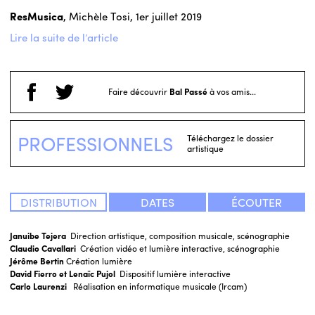
ResMusica
, Michèle Tosi, 1er juillet 2019
Lire la suite de l’article
Faire découvrir
Bal Passé
à vos amis...
PROFESSIONNELS
Téléchargez le dossier
artistique
DISTRIBUTION
DATES
ÉCOUTER
Januibe Tejera
Direction artistique, composition musicale, scénographie
Claudio Cavallari
Création vidéo et lumière interactive, scénographie
Jérôme Bertin
Création lumière
David Fierro et Lenaïc Pujol
Dispositif lumière interactive
Carlo Laurenzi
Réalisation en informatique musicale (Ircam)