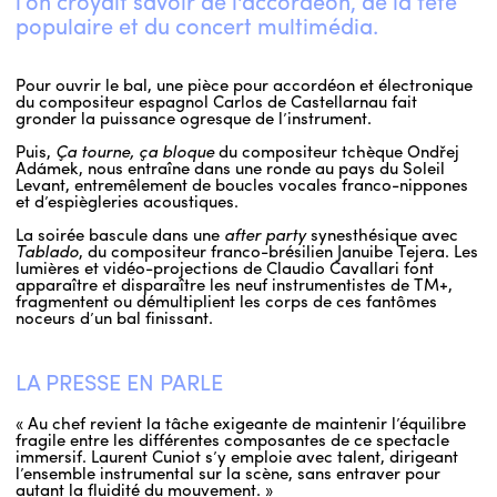
l’on croyait savoir de l'accordéon, de la fête
populaire et du concert multimédia.
Pour ouvrir le bal, une pièce pour accordéon et électronique
du compositeur espagnol Carlos de Castellarnau fait
gronder la puissance ogresque de l’instrument.
Puis,
Ça tourne, ça bloque
du compositeur tchèque Ondřej
Adámek, nous entraîne dans une ronde au pays du Soleil
Levant, entremêlement de boucles vocales franco-nippones
et d’espiègleries acoustiques.
La soirée bascule dans une
after party
synesthésique avec
Tablado
, du compositeur franco-brésilien Januibe Tejera. Les
lumières et vidéo-projections de Claudio Cavallari font
apparaître et disparaître les neuf instrumentistes de TM+,
fragmentent ou démultiplient les corps de ces fantômes
noceurs d’un bal finissant.
LA PRESSE EN PARLE
« Au chef revient la tâche exigeante de maintenir l’équilibre
fragile entre les différentes composantes de ce spectacle
immersif. Laurent Cuniot s’y emploie avec talent, dirigeant
l’ensemble instrumental sur la scène, sans entraver pour
autant la fluidité du mouvement. »