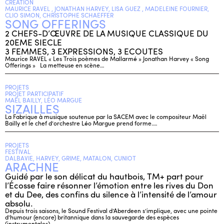
CRÉATION
MAURICE RAVEL , JONATHAN HARVEY, LISA GUEZ , MADELEINE FOURNIER,
CLIO SIMON, CHRISTOPHE SCHAEFFER
SONG OFFERINGS
2 CHEFS-D’ŒUVRE DE LA MUSIQUE CLASSIQUE DU
20EME SIECLE
3 FEMMES, 3 EXPRESSIONS, 3 ECOUTES
Maurice RAVEL « Les Trois poèmes de Mallarmé » Jonathan Harvey « Song
Offerings » La metteuse en scène…
PROJETS
PROJET PARTICIPATIF
MAËL BAILLY, LÉO MARGUE
SIZAILLES
La Fabrique à musique soutenue par la SACEM avec le compositeur Maël
Bailly et le chef d’orchestre Léo Margue prend forme.…
PROJETS
FESTIVAL
DALBAVIE, HARVEY, GRIME, MATALON, CUNIOT
ARACHNE
Guidé par le son délicat du hautbois, TM+ part pour
l’Écosse faire résonner l’émotion entre les rives du Don
et du Dee, des confins du silence à l’intensité de l’amour
absolu.
Depuis trois saisons, le Sound Festival d’Aberdeen s’implique, avec une pointe
d’humour (encore) britannique dans la sauvegarde des espèces
(instrumentales)…