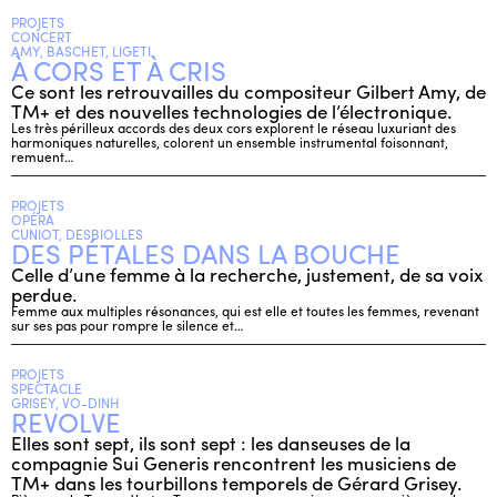
PROJETS
CONCERT
AMY, BASCHET, LIGETI
À CORS ET À CRIS
Ce sont les retrouvailles du compositeur Gilbert Amy, de
TM+ et des nouvelles technologies de l’électronique.
Les très périlleux accords des deux cors explorent le réseau luxuriant des
harmoniques naturelles, colorent un ensemble instrumental foisonnant,
remuent…
PROJETS
OPÉRA
CUNIOT, DESBIOLLES
DES PÉTALES DANS LA BOUCHE
Celle d’une femme à la recherche, justement, de sa voix
perdue.
Femme aux multiples résonances, qui est elle et toutes les femmes, revenant
sur ses pas pour rompre le silence et…
PROJETS
SPECTACLE
GRISEY, VO-DINH
REVOLVE
Elles sont sept, ils sont sept : les danseuses de la
compagnie Sui Generis rencontrent les musiciens de
TM+ dans les tourbillons temporels de Gérard Grisey.