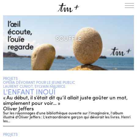
L’ENSEMBLE
SAISON
SOUFFLE
A LA UNE
PROJETS
MÉDIATION
NOUS SOUTENIR
PROJETS
ENGLISH
OPÉRA DÉVORANT POUR LE JEUNE PUBLIC
LAURENT CUNIOT, SYLVAIN MAURICE
L'ENFANT INOUÏ
NEWSLETTER
« Au début, il s’était dit qu’il allait juste goûter un mot,
CONTACTS
simplement pour voir… »
AGENDA
Oliver Jeffers
Sur les rayonnages d’une bibliothèque ouverte sur l’imaginaire, l’album
illustré d’Oliver Jeffers : L’extraordinaire garçon qui dévorait les livres. Henri
les…
PROJETS