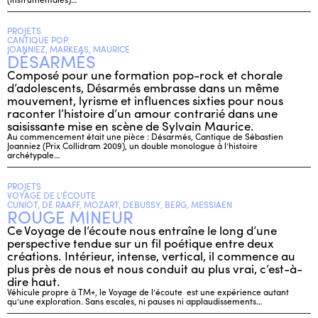
PROJETS
CANTIQUE POP
JOANNIEZ, MARKEAS, MAURICE
DÉSARMÉS
Composé pour une formation pop-rock et chorale
d’adolescents, Désarmés embrasse dans un même
mouvement, lyrisme et influences sixties pour nous
raconter l’histoire d’un amour contrarié dans une
saisissante mise en scène de Sylvain Maurice.
Au commencement était une pièce : Désarmés, Cantique de Sébastien
Joanniez (Prix Collidram 2009), un double monologue à l’histoire
archétypale…
PROJETS
VOYAGE DE L'ÉCOUTE
CUNIOT, DE RAAFF, MOZART, DEBUSSY, BERG, MESSIAEN
ROUGE MINEUR
Ce Voyage de l’écoute nous entraîne le long d’une
perspective tendue sur un fil poétique entre deux
créations. Intérieur, intense, vertical, il commence au
plus près de nous et nous conduit au plus vrai, c’est-à-
dire haut.
Véhicule propre à TM+, le Voyage de l’écoute est une expérience autant
qu’une exploration. Sans escales, ni pauses ni applaudissements…