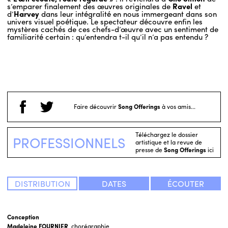
s’emparer finalement des œuvres originales de
Ravel
et
d’
Harvey
dans leur intégralité en nous immergeant dans son
univers visuel poétique. Le spectateur découvre enfin les
mystères cachés de ces chefs-d’œuvre avec un sentiment de
familiarité certain : qu’entendra t-il qu’il n’a pas entendu ?
Faire découvrir
Song Offerings
à vos amis...
Téléchargez le dossier
PROFESSIONNELS
artistique et la revue de
presse de
Song Offerings
ici
DISTRIBUTION
DATES
ÉCOUTER
Conception
Madeleine FOURNIER
, chorégraphie