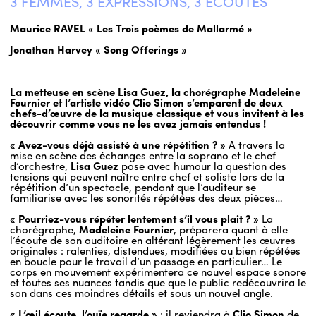
3 FEMMES, 3 EXPRESSIONS, 3 ECOUTES
Maurice RAVEL « Les Trois poèmes de Mallarmé »
Jonathan Harvey « Song Offerings »
La metteuse en scène Lisa Guez, la chorégraphe Madeleine
Fournier et l’artiste vidéo Clio Simon s’emparent de deux
chefs-d’œuvre de la musique classique et vous invitent à les
découvrir comme vous ne les avez jamais entendus !
« Avez-vous déjà assisté à une répétition ? »
A travers la
mise en scène des échanges entre la soprano et le chef
d’orchestre,
Lisa Guez
pose avec humour la question des
tensions qui peuvent naître entre chef et soliste lors de la
répétition d’un spectacle, pendant que l’auditeur se
familiarise avec les sonorités répétées des deux pièces…
« Pourriez-vous répéter lentement s’il vous plait ? »
La
chorégraphe,
Madeleine Fournier
, préparera quant à elle
l’écoute de son auditoire en altérant légèrement les œuvres
originales : ralenties, distendues, modifiées ou bien répétées
en boucle pour le travail d’un passage en particulier… Le
corps en mouvement expérimentera ce nouvel espace sonore
et toutes ses nuances tandis que que le public redécouvrira le
son dans ces moindres détails et sous un nouvel angle.
« L’œil écoute, l’ouïe regarde »
: il reviendra à
Clio Simon
de