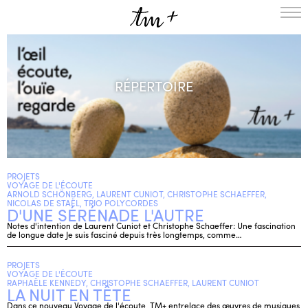
L’ENSEMBLE
SAISON
RÉPERTOIRE
A LA UNE
PROJETS
MÉDIATION
NOUS SOUTENIR
PROJETS
ENGLISH
VOYAGE DE L'ÉCOUTE
ARNOLD SCHÖNBERG, LAURENT CUNIOT, CHRISTOPHE SCHAEFFER,
NEWSLETTER
NICOLAS DE STAËL, TRIO POLYCORDES
D'UNE SÉRÉNADE L'AUTRE
CONTACTS
Notes d'intention de Laurent Cuniot et Christophe Schaeffer: Une fascination
de longue date Je suis fasciné depuis très longtemps, comme…
AGENDA
PROJETS
VOYAGE DE L'ÉCOUTE
RAPHAËLE KENNEDY, CHRISTOPHE SCHAEFFER, LAURENT CUNIOT
LA NUIT EN TÊTE
Dans ce nouveau Voyage de l'écoute, TM+ entrelace des œuvres de musiques