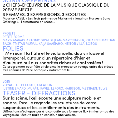
2 CHEFS-D’ŒUVRE DE LA MUSIQUE CLASSIQUE DU
20EME SIECLE
3 FEMMES, 3 EXPRESSIONS, 3 ECOUTES
Maurice RAVEL « Les Trois poèmes de Mallarmé » Jonathan Harvey « Song
Offerings » La metteuse en scène…
PROJETS
PETITE FORME
MARIN MARAIS, ANTONIO VIVALDI, JEAN-MARC SINGIER, JOHANN SEBASTIAN
BACH, TRISTAN MURAIL, KAIJA SAARIAHO, HEITOR VILLA-LOBOS
FOLIES
TM+ réunit la flûte et le violoncelle, duo virtuose et
intemporel, autour d'un répertoire d'hier et
d'aujourd'hui aux sonorités riches et contrastées !
Ce programme pour flûte et violoncelle propose un voyage entre des pièces
très connues de l'ère baroque - notamment le…
VOIR
VOYAGE DE L'ÉCOUTE, CRÉATION
JUSTINE EMARD, MURAIL, RAVEL, LEROUX, HARRISON, MESSIAEN, TULVE
TEASER - DIFFRACTIONS
Sur la scène, l’œil écoute une sculpture mobile et
sonore, l’oreille regarde les sculptures de verre
suspendues et les scintillements des instruments.
Diffractions n’échappe pas à la conduite sous forme de flux ininterrompu des
Voyages de l’écoute mais en constitue une version…