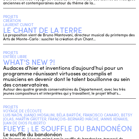
anciennes et contemporaines autour du thème de la…
PROJETS
CRÉATION
LAURENT CUNIOT
LE CHANT DE LA TERRE
La proposition vient de Bruno Mantovani, directeur musical du printemps des
Arts de Monte-Carlo : susciter la création d’un Chant…
PROJETS
ENTRÉE LIBRE
WHAT'S NEW ?!
Audaces d’hier et inventions d’aujourd’hui pour un
programme réunissant virtuoses accomplis et
musiciens en devenir dont le talent bouillonne au sein
des conservatoires.
Autour des quatre grands conservatoires du Département, avec les très
jeunes compositeurs et interprètes qui y travaillent, le projet What’s…
PROJETS
VOYAGE DE L'ÉCOUTE
LUIS NAÓN, JUANJO MOSALINI, BÉLA BARTÓK, FRANCISCO CANARO, BETSY
JOLAS, MARTIN GRÜTTER, FRANÇOIS-BERNARD MÂCHE, IANNIS XENAKIS,
JUAN DE DIOS FILIBERTO
FUEYE ¡ LE SOUFFLE DU BANDONÉON
Le souffle du bandonéon
Un Voyage de l’écoute animé par le souffle du bandonéon, traversé de