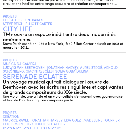
circulations inédites entre tango populaire et création contemporaine.…
PROJETS
ÉLOGE DES CONTRAIRES
STEVE REICH, ELLIOTT CARTER
CITY LIFE
TM+ ouvre un espace inédit entre deux modernités
américaines.
Steve Reich est né en 1936 à New York, là où Elliott Carter naissait en 1908 et
mourut en 2012.…
PROJETS
MUSICA DA CAMERA
LUDWIG VAN BEETHOVEN , JONATHAN HARVEY, AUREL STROË, ARNOLD
SCHÖNBERG, GIACINTO SCELSI, SOFIA GUBAÏDULINA
SÉRÉNADE ÉCLATÉE
Un voyage musical qui fait dialoguer l’œuvre de
Beethoven avec les écritures singulières et captivantes
de grands compositeurs du XXe siècle.
Une violoniste, une altiste et un violoncelliste s’emparent avec gourmandise
et brio de l’un des cinq trios composés par le…
PROJETS
CRÉATION
MAURICE RAVEL , JONATHAN HARVEY, LISA GUEZ , MADELEINE FOURNIER,
CLIO SIMON, CHRISTOPHE SCHAEFFER
SONG OFFERINGS