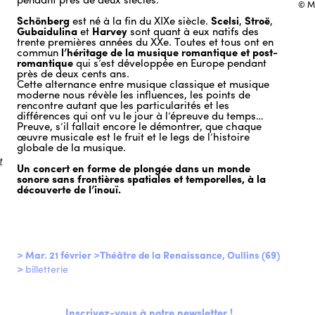
© M
Schönberg
est né à la fin du XIXe siècle.
Scelsi
,
Stroë
,
Gubaidulina
et
Harvey
sont quant à eux natifs des
trente premières années du XXe. Toutes et tous ont en
commun
l’héritage de la musique romantique et post-
romantique
qui s’est développée en Europe pendant
près de deux cents ans.
Cette alternance entre musique classique et musique
moderne nous révèle les influences, les points de
rencontre autant que les particularités et les
différences qui ont vu le jour à l’épreuve du temps…
Preuve, s’il fallait encore le démontrer, que chaque
œuvre musicale est le fruit et le legs de l’histoire
globale de la musique.
t
Un concert en forme de plongée dans un monde
sonore sans frontières spatiales et temporelles, à la
découverte de l’inouï.
> Mar. 21 février >Théâtre de la Renaissance, Oullins (69)
>
billetterie
Inscrivez-vous à notre newsletter !