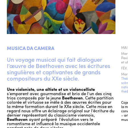
MUSICA DA CAMERA
MAI
Mar
Un voyage musical qui fait dialoguer
Pavi
et o
l’œuvre de Beethoven avec les écritures
FÉV.
singulières et captivantes de grands
Mar 
compositeurs du XXe siècle.
Théâ
scèn
nati
Une violoniste, une altiste et un violoncelliste
théâ
s’emparent avec gourmandise et brio de l’un des cinq
trios composés par le jeune
Beethoven
. Cette partition
colorée et virtuose se mêle à des œuvres écrites pour
Copr
la même formation durant le XXe siècle. Cette mise en
la m
regard nous offre un éclairage original sur l’écriture du
conv
dernier représentant du classicisme viennois,
– ar
Beethoven
ayant préparé l’évolution vers le
mus
romantisme et influencé la musique occidentale
pendant près de deux siècles.