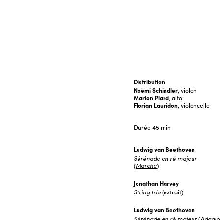
Distribution
Noëmi Schindler
, violon
Marion Plard
, alto
Florian Lauridon
, violoncelle
Durée
45 min
Ludwig van
Beethoven
Sérénade en ré majeur
(
Marche
)
Jonathan Harvey
String trio
(extrait)
Ludwig van
Beethoven
Sérénade en ré majeur
(
Adagio