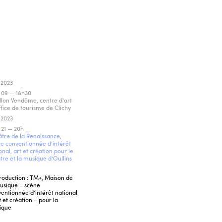
 2023
 09 — 18h30
llon Vendôme, centre d'art
ffice de tourisme de Clichy
 2023
21 — 20h
tre de la Renaissance,
e conventionnée d’intérêt
onal, art et création pour le
tre et la musique d’Oullins
oduction : TM+, Maison de
usique – scène
entionnée d’intérêt national
t et création – pour la
ique