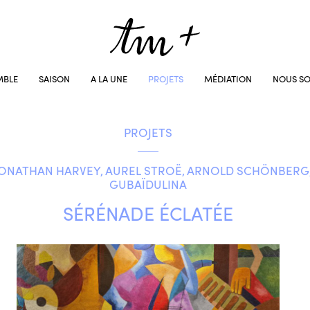
MBLE
SAISON
A LA UNE
PROJETS
MÉDIATION
NOUS SO
PROJETS
JONATHAN HARVEY, AUREL STROË, ARNOLD SCHÖNBERG, 
GUBAÏDULINA
SÉRÉNADE ÉCLATÉE