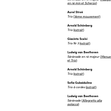
en ré min
et
Scherzo
)
Aurel Stroë
Trio
(3ème mouvement)
Arnold Schönberg
Trio
(extrait)
Giacinto Scelsi
Trio Nr 3
(extrait)
Ludwig van
Beethoven
Sérénade en ré majeur
(
Menue
et
Trio
)
Arnold Schönberg
Trio
(extrait)
Sofia Gubaidulina
Trio à cordes
(
extrait
)
Ludwig van
Beethoven
Sérénade
(
Allegretto
alla
polacca
)