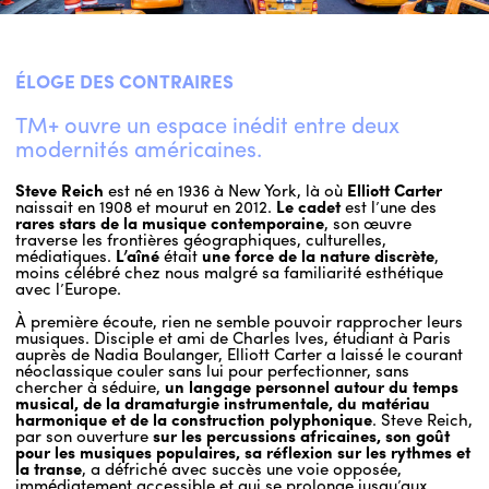
ÉLOGE DES CONTRAIRES
TM+ ouvre un espace inédit entre deux
modernités américaines.
Steve Reich
est né en 1936 à New York, là où
Elliott Carter
naissait en 1908 et mourut en 2012.
Le cadet
est l’une des
rares stars de la musique contemporaine
, son œuvre
traverse les frontières géographiques, culturelles,
médiatiques.
L’aîné
était
une force de la nature discrète
,
moins célébré chez nous malgré sa familiarité esthétique
avec l’Europe.
À première écoute, rien ne semble pouvoir rapprocher leurs
musiques. Disciple et ami de Charles Ives, étudiant à Paris
auprès de Nadia Boulanger, Elliott Carter a laissé le courant
néoclassique couler sans lui pour perfectionner, sans
chercher à séduire,
un langage personnel autour du temps
musical, de la dramaturgie instrumentale, du matériau
harmonique et de la construction polyphonique
. Steve Reich,
par son ouverture
sur les percussions africaines, son goût
pour les musiques populaires, sa réflexion sur les rythmes et
la transe
, a défriché avec succès une voie opposée,
immédiatement accessible et qui se prolonge jusqu’aux