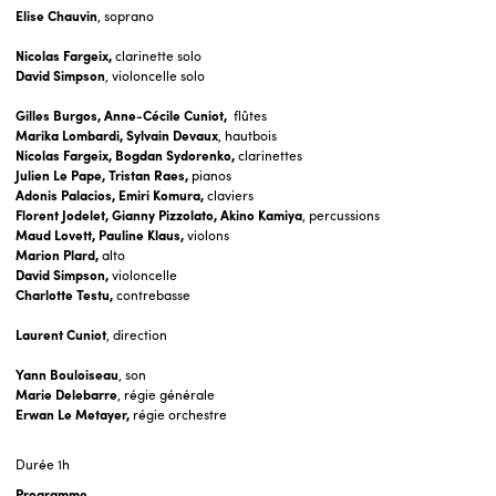
Elise Chauvin
, soprano
Nicolas Fargeix,
clarinette solo
David Simpson
, violoncelle solo
Gilles Burgos, Anne-Cécile Cuniot,
flûtes
Marika Lombardi, Sylvain Devaux
, hautbois
Nicolas Fargeix, Bogdan Sydorenko,
clarinettes
Julien Le Pape, Tristan Raes,
pianos
Adonis Palacios, Emiri Komura,
claviers
Florent Jodelet, Gianny Pizzolato,
Akino Kamiya
, percussions
Maud Lovett, Pauline Klaus,
violons
Marion Plard,
alto
David Simpson,
violoncelle
Charlotte Testu,
contrebasse
Laurent Cuniot
, direction
Yann Bouloiseau
, son
Marie Delebarre
, régie générale
Erwan Le Metayer,
régie orchestre
Durée
1h
Programme