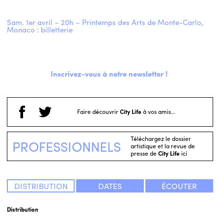
Sam. 1er avril – 20h – Printemps des Arts de Monte-Carlo,
Monaco : billetterie
Inscrivez-vous à notre newsletter !
Faire découvrir
City Life
à vos amis...
Téléchargez le dossier
PROFESSIONNELS
artistique et la revue de
presse de
City Life
ici
DISTRIBUTION
DATES
ÉCOUTER
Distribution