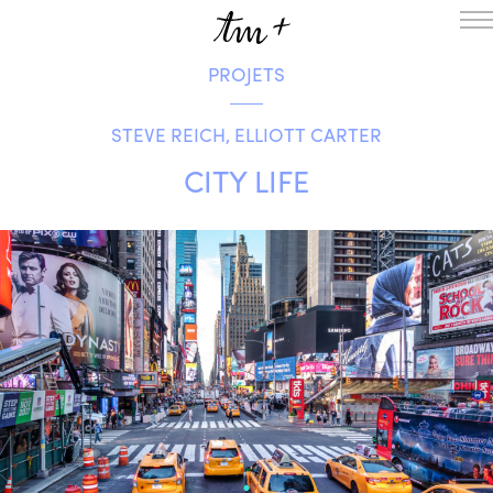
PROJETS
L’ENSEMBLE
SAISON
STEVE REICH, ELLIOTT CARTER
A LA UNE
PROJETS
CITY LIFE
MÉDIATION
NOUS SOUTENIR
ENGLISH
NEWSLETTER
CONTACTS
AGENDA