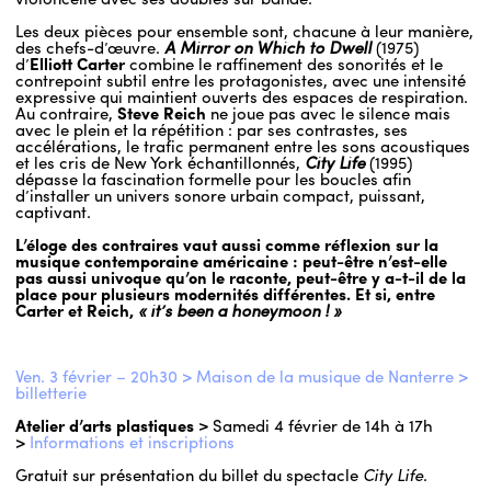
Les deux pièces pour ensemble sont, chacune à leur manière,
des chefs-d’œuvre.
A Mirror on Which to Dwell
(1975)
d’
Elliott Carter
combine le raffinement des sonorités et le
contrepoint subtil entre les protagonistes, avec une intensité
expressive qui maintient ouverts des espaces de respiration.
Au contraire,
Steve Reich
ne joue pas avec le silence mais
avec le plein et la répétition : par ses contrastes, ses
accélérations, le trafic permanent entre les sons acoustiques
et les cris de New York échantillonnés,
City Life
(1995)
dépasse la fascination formelle pour les boucles afin
d’installer un univers sonore urbain compact, puissant,
captivant.
L’éloge des contraires vaut aussi comme réflexion sur la
musique contemporaine américaine : peut-être n’est-elle
pas aussi univoque qu’on le raconte, peut-être y a-t-il de la
place pour plusieurs modernités différentes. Et si, entre
Carter et Reich,
« it’s been a honeymoon ! »
Ven. 3 février – 20h30 > Maison de la musique de Nanterre >
billetterie
Atelier d’arts plastiques >
Samedi 4 février de 14h à 17h
>
Informations et inscriptions
Gratuit sur présentation du billet du spectacle
City Life
.