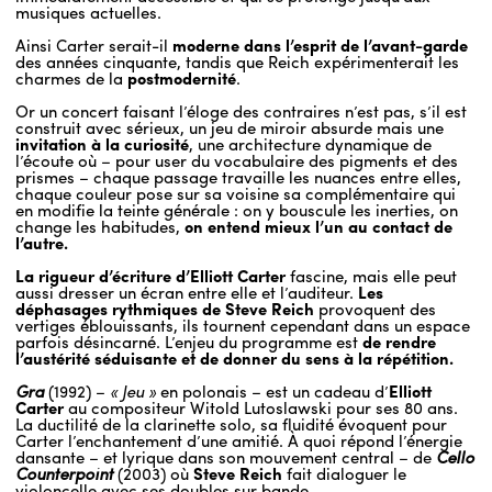
musiques actuelles.
Ainsi Carter serait-il
moderne dans l’esprit de l’avant-garde
des années cinquante, tandis que Reich expérimenterait les
charmes de la
postmodernité
.
Or un concert faisant l’éloge des contraires n’est pas, s’il est
construit avec sérieux, un jeu de miroir absurde mais une
invitation à la curiosité
, une architecture dynamique de
l’écoute où – pour user du vocabulaire des pigments et des
prismes – chaque passage travaille les nuances entre elles,
chaque couleur pose sur sa voisine sa complémentaire qui
en modifie la teinte générale : on y bouscule les inerties, on
change les habitudes,
on entend mieux l’un au contact de
l’autre.
La rigueur d’écriture d’Elliott Carter
fascine, mais elle peut
aussi dresser un écran entre elle et l’auditeur.
Les
déphasages rythmiques de Steve Reich
provoquent des
vertiges éblouissants, ils tournent cependant dans un espace
parfois désincarné. L’enjeu du programme est
de rendre
l’austérité séduisante et de donner du sens à la répétition.
Gra
(1992) –
« Jeu »
en polonais – est un cadeau d’
Elliott
Carter
au compositeur Witold Lutoslawski pour ses 80 ans.
La ductilité de la clarinette solo, sa fluidité évoquent pour
Carter l’enchantement d’une amitié. À quoi répond l’énergie
dansante – et lyrique dans son mouvement central – de
Cello
Counterpoint
(2003) où
Steve Reich
fait dialoguer le
violoncelle avec ses doubles sur bande.