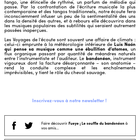
tango, une étincelle de rythme, un parfum de mélodie qui
passe. Par la confrontation de l’écriture musicale la plus
contemporaine et des tangos traditionnels, notre écoute fera
inconsciemment infuser un peu de la sentimentalité des uns
dans la densité des autres, et à rebours elle découvrira dans
les musiques populaires des subtilités qui seraient autrement
passées inaperçues.
Les Voyages de l’écoute sont souvent une affaire de climats :
celui-ci emprunte à la météorologie intérieure de
Luis Naón
qui pense sa musique comme une ébullition d’atomes
, un
flux organique passant par quantité de méandres naturels
entre l’instrumentiste et l’auditeur. Le
bandonéon
, instrument
vigoureux dont la facture désarçonnante – son anatomie –
rend la conduite complexe et les enchaînements
imprévisibles, y tient le rôle du cheval sauvage.
Inscrivez-vous à notre newsletter !
Faire découvrir
Fueye ¡ Le souffle du bandonéon
à
vos amis...