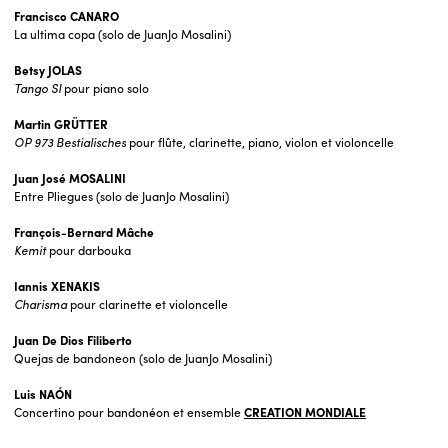
Francisco CANARO
La ultima copa (solo de JuanJo Mosalini)
Betsy JOLAS
Tango
SI
pour piano solo
Martin GRÜTTER
OP 973 Bestialisches
pour flûte, clarinette, piano, violon et violoncelle
Juan José MOSALINI
Entre Pliegues (solo de JuanJo Mosalini)
François-Bernard Mâche
Kemit
pour darbouka
Iannis XENAKIS
Charisma
pour clarinette et violoncelle
Juan De Dios Filiberto
Quejas de bandoneon (solo de JuanJo Mosalini)
Luis NAÓN
Concertino pour bandonéon et ensemble
CREATION MONDIALE