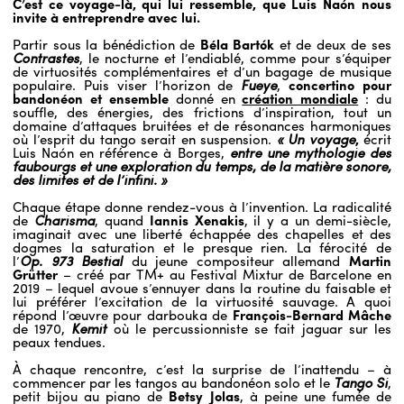
C’est ce voyage-là, qui lui ressemble, que Luis Naón nous
invite à entreprendre avec lui.
Partir sous la bénédiction de
Béla Bartók
et de deux de ses
Contrastes
, le nocturne et l’endiablé, comme pour s’équiper
de virtuosités complémentaires et d’un bagage de musique
populaire. Puis viser l’horizon de
Fueye
,
concertino pour
bandonéon et ensemble
donné en
création mondiale
: du
souffle, des énergies, des frictions d’inspiration, tout un
domaine d’attaques bruitées et de résonances harmoniques
où l’esprit du tango serait en suspension.
« Un voyage
,
écrit
Luis Naón en référence à Borges,
entre une mythologie des
faubourgs et une exploration du temps, de la matière sonore,
des limites et de l’infini. »
Chaque étape donne rendez-vous à l’invention. La radicalité
de
Charisma
, quand
Iannis Xenakis
, il y a un demi-siècle,
imaginait avec une liberté échappée des chapelles et des
dogmes la saturation et le presque rien. La férocité de
l’
Op. 973 Bestial
du jeune compositeur allemand
Martin
Grütter
– créé par TM+ au Festival Mixtur de Barcelone en
2019 – lequel avoue s’ennuyer dans la routine du faisable et
lui préférer l’excitation de la virtuosité sauvage. A quoi
répond l’œuvre pour darbouka de
François-Bernard Mâche
de 1970,
Kemit
où le percussionniste se fait jaguar sur les
peaux tendues.
À chaque rencontre, c’est la surprise de l’inattendu – à
commencer par les tangos au bandonéon solo et le
Tango Si
,
petit bijou au piano de
Betsy Jolas
, à peine une fumée de