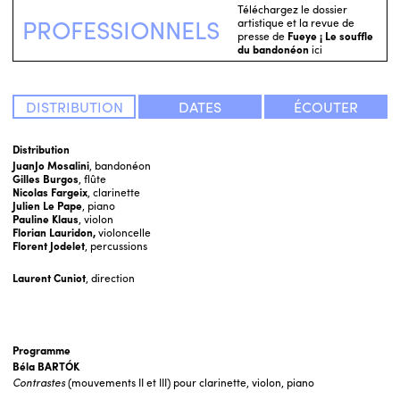
Téléchargez le dossier
PROFESSIONNELS
artistique et la revue de
presse de
Fueye ¡ Le souffle
du bandonéon
ici
DISTRIBUTION
DATES
ÉCOUTER
Distribution
JuanJo Mosalini
, bandonéon
Gilles Burgos
, flûte
Nicolas Fargeix
, clarinette
Julien Le Pape
, piano
Pauline Klaus
, violon
Florian Lauridon,
violoncelle
Florent Jodelet
, percussions
Laurent Cuniot
, direction
Programme
Béla BARTÓK
Contrastes
(mouvements II et III) pour clarinette, violon, piano