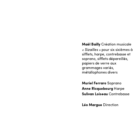
Maël Bailly
Création musicale
« Sizailles »
pour six sixièmes à
sifflets, harpe, contrebasse et
soprano, sifflets dépareillés,
papiers de verre aux
grammages variés,
métallophones divers
Muriel Ferraro
Soprano
Anne Ricquebourg
Harpe
Sulivan Loiseau
Contrebasse
Léo Margue
Direction