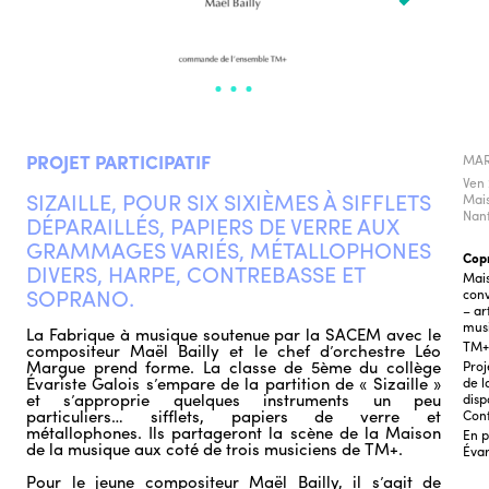
PROJET PARTICIPATIF
MAR
Ven 
SIZAILLE, POUR SIX SIXIÈMES À SIFFLETS
Mais
Nan
DÉPARAILLÉS, PAPIERS DE VERRE AUX
GRAMMAGES VARIÉS, MÉTALLOPHONES
Cop
DIVERS, HARPE, CONTREBASSE ET
Mais
SOPRANO.
conv
– ar
mus
La Fabrique à musique soutenue par la SACEM avec le
TM+
compositeur Maël Bailly et le chef d’orchestre Léo
Margue prend forme. La classe de 5ème du collège
Proj
Évariste Galois s’empare de la partition de « Sizaille »
de l
et s’approprie quelques instruments un peu
disp
particuliers… sifflets, papiers de verre et
Con
métallophones. Ils partageront la scène de la Maison
En p
de la musique aux coté de trois musiciens de TM+.
Évar
Pour le jeune compositeur Maël Bailly, il s’agit de