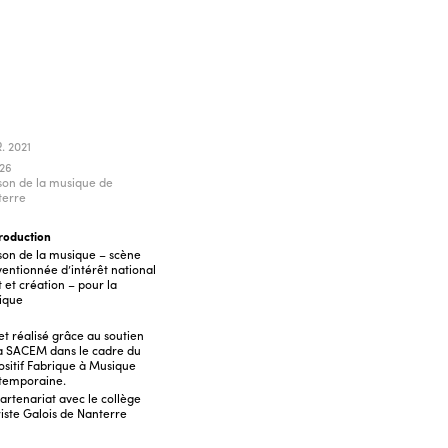
. 2021
26
on de la musique de
terre
roduction
on de la musique – scène
entionnée d’intérêt national
t et création – pour la
ique
et réalisé grâce au soutien
a SACEM dans le cadre du
ositif Fabrique à Musique
temporaine.
artenariat avec le collège
iste Galois de Nanterre