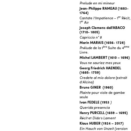
Prelude en mi mineur
Jean-Philippe RAMEAU (1683-
1764)
er
Cantate
l’Impatience
– 1
Récit,
er
1
Air
Joseph Clemens dall’ABACO
(1710- 1805)
Capriccio n° 8
Marin MARAIS (1656- 1728)
ère
ème
Prélude
de la 1
Suite du 4
Livre.
Michel LAMBERT (1610 – 1696)
Vous ne sauriez mes yeux
Georg Friedrich HAENDEL
(1685- 1759)
Credete al mio dolore
(extrait
d’
Alcina)
Bruno GINER
(1960)
Plainte
pour viole de gambe
seule
Ivan FEDELE (1953
)
Querida presencia
Henry PURCELL (1659 – 1695)
Récit
et
Dido’s Lament
Klaus HUBER (1924 – 2017)
Ein Hauch von Unzeit (version