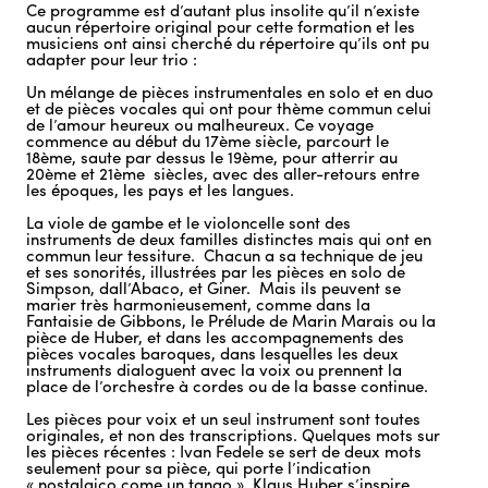
Ce programme est d’autant plus insolite qu’il n’existe
aucun répertoire original pour cette formation et les
musiciens ont ainsi cherché du répertoire qu’ils ont pu
adapter pour leur trio :
Un mélange de pièces instrumentales en solo et en duo
et de pièces vocales qui ont pour thème commun celui
de l’amour heureux ou malheureux. Ce voyage
commence au début du 17ème siècle, parcourt le
18ème, saute par dessus le 19ème, pour atterrir au
20ème et 21ème siècles, avec des aller-retours entre
les époques, les pays et les langues.
La viole de gambe et le violoncelle sont des
instruments de deux familles distinctes mais qui ont en
commun leur tessiture. Chacun a sa technique de jeu
et ses sonorités, illustrées par les pièces en solo de
Simpson, dall’Abaco, et Giner. Mais ils peuvent se
marier très harmonieusement, comme dans la
Fantaisie de Gibbons, le Prélude de Marin Marais ou la
pièce de Huber, et dans les accompagnements des
pièces vocales baroques, dans lesquelles les deux
instruments dialoguent avec la voix ou prennent la
place de l’orchestre à cordes ou de la basse continue.
Les pièces pour voix et un seul instrument sont toutes
originales, et non des transcriptions. Quelques mots sur
les pièces récentes : Ivan Fedele se sert de deux mots
seulement pour sa pièce, qui porte l’indication
« nostalgico come un tango ». Klaus Huber s’inspire