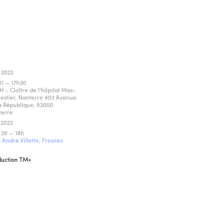
. 2022
11 — 17h30
 - Cloître de l'hôpital Max-
estier, Nanterre 403 Avenue
a République, 92000
terre
 2022
 29 — 18h
 André Villette, Fresnes
duction TM+