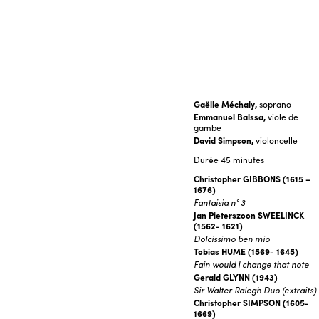
Gaëlle Méchaly,
soprano
Emmanuel Balssa,
viole de
gambe
David Simpson,
violoncelle
Durée
45 minutes
Christopher GIBBONS (1615 –
1676)
Fantaisia n° 3
Jan Pieterszoon SWEELINCK
(1562- 1621)
Dolcissimo ben mio
Tobias HUME (1569- 1645)
Fain would I change that note
Gerald GLYNN (1943)
Sir Walter Ralegh Duo (extraits)
Christopher SIMPSON (1605-
1669)