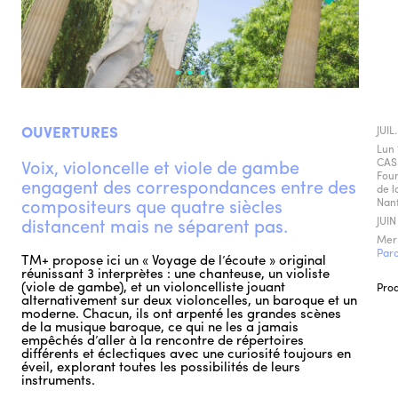
OUVERTURES
JUIL
Lun 
Voix, violoncelle et viole de gambe
CASH
Four
engagent des correspondances entre des
de l
compositeurs que quatre siècles
Nan
distancent mais ne séparent pas.
JUIN
Mer
Parc
TM+ propose ici un « Voyage de l’écoute » original
réunissant 3 interprètes : une chanteuse, un violiste
(viole de gambe), et un violoncelliste jouant
Pro
alternativement sur deux violoncelles, un baroque et un
moderne. Chacun, ils ont arpenté les grandes scènes
de la musique baroque, ce qui ne les a jamais
empêchés d’aller à la rencontre de répertoires
différents et éclectiques avec une curiosité toujours en
éveil, explorant toutes les possibilités de leurs
instruments.