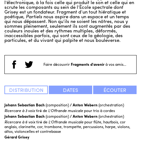
l’électronique, à la fois celle qui produit le son et celle qui en
scrute les composants au sein de l’École spectrale dont
Grisey est un fondateur. Fragment d’un tout hiératique et
poétique,
Partiels
nous aspire dans un espace et un temps
qui nous dépassent. Non qu’ils ne soient les nôtres, nous y
sommes pleinement, seulement ils sont augmentés par des
couleurs inouïes et des rythmes multiples, déformés,
inaccessibles parfois, qui sont ceux de la géologie, des
particules, et du vivant qui palpite et nous bouleverse.
Faire découvrir
Fragments d'avenir
à vos amis...
DISTRIBUTION
DATES
ÉCOUTER
Johann Sebastian Bach
(composition)
/ Anton Webern
(orchestration)
Ricercare à 3 voix
tiré de
L’Offrande musicale
pour trio à cordes
Johann Sebastian Bach
(composition)
/ Anton Webern
(orchestration)
Ricercare à 6 voix
tiré de
L’Offrande musicale
pour flûte, hautbois, cor
anglais, clarinette, cor, trombone, trompette, percussions, harpe, violons,
altos, violoncelles et contrebasse
Gérard Grisey