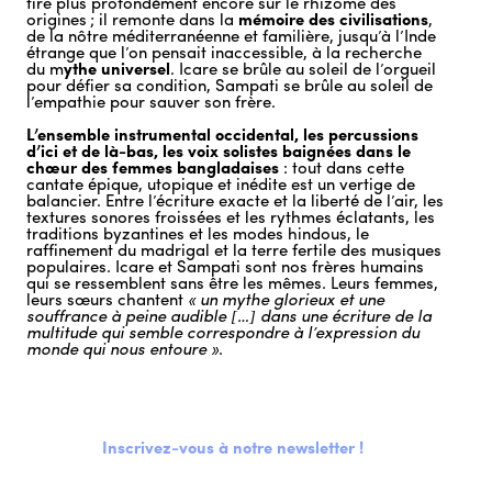
tire plus profondément encore sur le rhizome des
origines ; il remonte dans la
mémoire des civilisations
,
de la nôtre méditerranéenne et familière, jusqu’à l’Inde
étrange que l’on pensait inaccessible, à la recherche
du m
ythe universel
. Icare se brûle au soleil de l’orgueil
pour défier sa condition, Sampati se brûle au soleil de
l’empathie pour sauver son frère.
L’ensemble instrumental occidental, les percussions
d’ici et de là-bas, les voix solistes baignées dans le
chœur des femmes bangladaises
: tout dans cette
cantate épique, utopique et inédite est un vertige de
balancier. Entre l’écriture exacte et la liberté de l’air, les
textures sonores froissées et les rythmes éclatants, les
traditions byzantines et les modes hindous, le
raffinement du madrigal et la terre fertile des musiques
populaires. Icare et Sampati sont nos frères humains
qui se ressemblent sans être les mêmes. Leurs femmes,
leurs sœurs chantent
« un mythe glorieux et une
souffrance à peine audible […] dans une écriture de la
multitude qui semble correspondre à l’expression du
monde qui nous entoure »
.
Inscrivez-vous à notre newsletter !