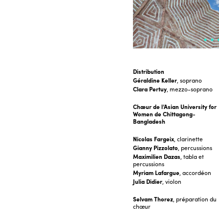
Distribution
Géraldine Keller
, soprano
Clara Pertuy
, mezzo-soprano
Chœur de l’Asian University for
Women de Chittagong-
Bangladesh
Nicolas Fargeix
, clarinette
Gianny Pizzolato
, percussions
Maximilien Dazas
, tabla et
percussions
Myriam Lafargue
, accordéon
Julia Didier
, violon
Selvam Thorez
, préparation du
chœur