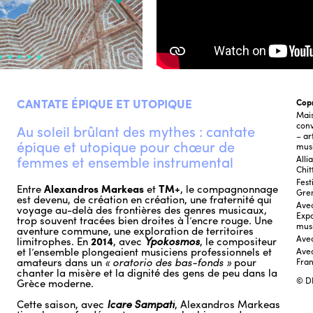
CANTATE ÉPIQUE ET UTOPIQUE
Cop
Mais
conv
Au soleil brûlant des mythes : cantate
– ar
épique et utopique pour chœur de
mus
femmes et ensemble instrumental
Alli
Chi
Fest
Entre
Alexandros Markeas
et
TM+
, le compagnonnage
Gre
est devenu, de création en création, une fraternité qui
Avec
voyage au-delà des frontières des genres musicaux,
Expo
trop souvent tracées bien droites à l’encre rouge. Une
mus
aventure commune, une exploration de territoires
Avec
limitrophes. En
2014
, avec
Ypokosmos
, le compositeur
et l’ensemble plongeaient musiciens professionnels et
Avec
amateurs dans un
« oratorio des bas-fonds »
pour
Fran
chanter la misère et la dignité des gens de peu dans la
© D
Grèce moderne.
Cette saison, avec
Icare Sampati
, Alexandros Markeas