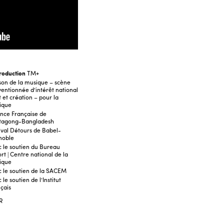
roduction
TM+
on de la musique – scène
entionnée d’intérêt national
t et création – pour la
ique
ance Française de
ttagong-Bangladesh
ival Détours de Babel-
noble
 le soutien du Bureau
rt | Centre national de la
ique
 le soutien de la SACEM
 le soutien de l’Institut
çais
R