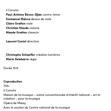
il Convito
Paul-Antoine Bénos-Djian
contre-tenor
Emmanuel Balssa
dessus de viole
Claire Gratton
viole
Christian Staude
violone
Maude Gratton
clavecin
Laurent
Cuniot
direction
Christophe Schaeffer
création lumières
Marie Delebarre
régie
Durée
1h15
Coproduction
TM+
il Convito
Maison de la musique – scène conventionnée d’intérêt national – art et
création – pour la musique
Opéra de Massy
Avec le soutien du Centre national de la musique