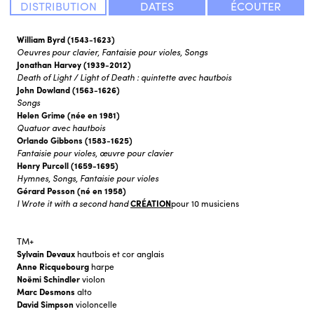
DISTRIBUTION
DATES
ÉCOUTER
William Byrd
(1543-1623)
Oeuvres pour clavier, Fantaisie pour violes, Songs
Jonathan Harvey
(1939-2012)
Death of Light / Light of Death : quintette avec hautbois
John Dowland
(1563-1626)
Songs
Helen Grime
(née en 1981)
Quatuor avec hautbois
Orlando Gibbons
(1583-1625)
Fantaisie pour violes, œuvre pour clavier
Henry Purcell
(1659-1695)
Hymnes, Songs, Fantaisie pour violes
Gérard Pesson
(né en 1958)
I Wrote it with a second hand
CRÉATION
pour 10 musiciens
TM+
Sylvain Devaux
hautbois et cor anglais
Anne Ricquebourg
harpe
Noëmi Schindler
violon
Marc Desmons
alto
David Simpson
violoncelle