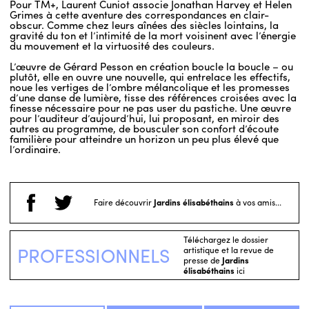
Pour TM+, Laurent Cuniot associe Jonathan Harvey et Helen
Grimes à cette aventure des correspondances en clair-
obscur. Comme chez leurs aînées des siècles lointains, la
gravité du ton et l’intimité de la mort voisinent avec l’énergie
du mouvement et la virtuosité des couleurs.
L’œuvre de Gérard Pesson en création boucle la boucle – ou
plutôt, elle en ouvre une nouvelle, qui entrelace les effectifs,
noue les vertiges de l’ombre mélancolique et les promesses
d’une danse de lumière, tisse des références croisées avec la
finesse nécessaire pour ne pas user du pastiche. Une œuvre
pour l’auditeur d’aujourd’hui, lui proposant, en miroir des
autres au programme, de bousculer son confort d’écoute
familière pour atteindre un horizon un peu plus élevé que
l’ordinaire.
Faire découvrir
Jardins élisabéthains
à vos amis...
Téléchargez le dossier
PROFESSIONNELS
artistique et la revue de
presse de
Jardins
élisabéthains
ici