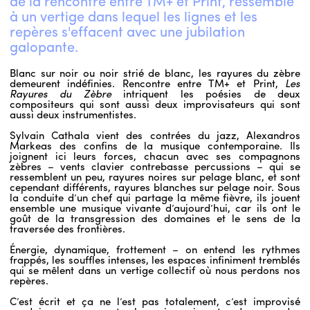
de la rencontre entre TM+ et Print, ressemble
à un vertige dans lequel les lignes et les
repères s'effacent avec une jubilation
galopante.
Blanc sur noir ou noir strié de blanc, les rayures du zèbre
demeurent indéfinies. Rencontre entre TM+ et Print,
Les
Rayures du Zèbre
intriquent les poésies de deux
compositeurs qui sont aussi deux improvisateurs qui sont
aussi deux instrumentistes.
Sylvain Cathala vient des contrées du jazz, Alexandros
Markeas des confins de la musique contemporaine. Ils
joignent ici leurs forces, chacun avec ses compagnons
zèbres – vents clavier contrebasse percussions – qui se
ressemblent un peu, rayures noires sur pelage blanc, et sont
cependant différents, rayures blanches sur pelage noir. Sous
la conduite d’un chef qui partage la même fièvre, ils jouent
ensemble une musique vivante d’aujourd’hui, car ils ont le
goût de la transgression des domaines et le sens de la
traversée des frontières.
Énergie, dynamique, frottement – on entend les rythmes
frappés, les souffles intenses, les espaces infiniment tremblés
qui se mêlent dans un vertige collectif où nous perdons nos
repères.
C’est écrit et ça ne l’est pas totalement, c’est improvisé