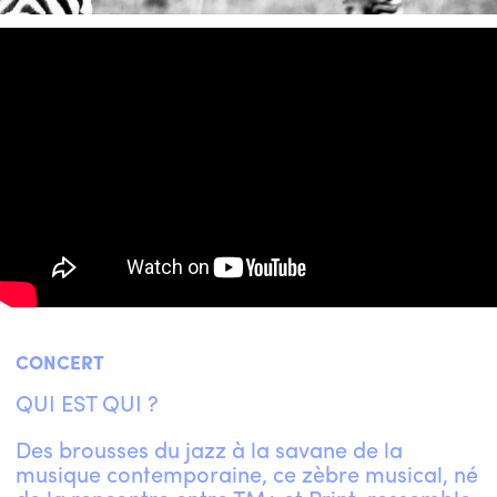
CONCERT
QUI EST QUI ?
Des brousses du jazz à la savane de la
musique contemporaine, ce zèbre musical, né