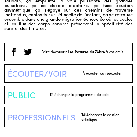
soudain, ça emprunte la voie puissante des grandes
pulsations, ça se décale aléatoire, ça fuse soudain
asymétrique, ça s’égaye sur des chemins de traverse
inattendus, explosifs sur l’étincelle de l’instant, ça se retrouve
ensemble dans une grande migration échevelée où les cycles
et les flux des corps sonores préservent la spécificité des
sons et des timbres.
Faire découvrir
Les Rayures du Zèbre
à vos amis...
ÉCOUTER/VOIR
À écouter ou réécouter
PUBLIC
Téléchargez le programme de salle
PROFESSIONNELS
Téléchargez le dossier
artistique