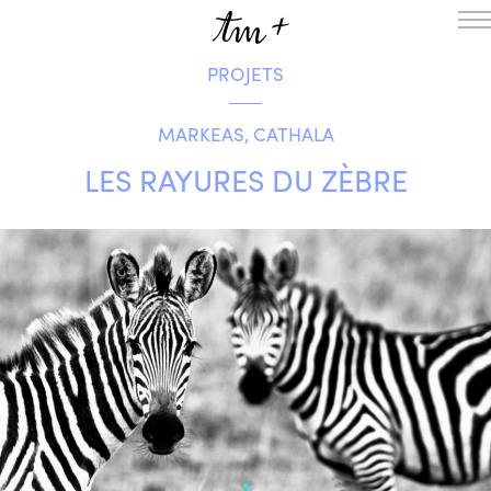
PROJETS
L’ENSEMBLE
SAISON
MARKEAS, CATHALA
A LA UNE
PROJETS
LES RAYURES DU ZÈBRE
MÉDIATION
NOUS SOUTENIR
ENGLISH
NEWSLETTER
CONTACTS
AGENDA