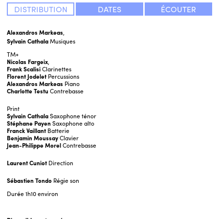
DISTRIBUTION
DATES
ÉCOUTER
Alexandros Markeas
,
Sylvain Cathala
Musiques
TM+
Nicolas Fargeix
,
Frank Scalisi
Clarinettes
Florent Jodelet
Percussions
Alexandros Markeas
Piano
Charlotte Testu
Contrebasse
Print
Sylvain Cathala
Saxophone ténor
Stéphane Payen
Saxophone alto
Franck Vaillant
Batterie
Benjamin Moussay
Clavier
Jean-Philippe Morel
Contrebasse
Laurent Cuniot
Direction
Sébastien Tondo
Régie son
Durée
1h10 environ