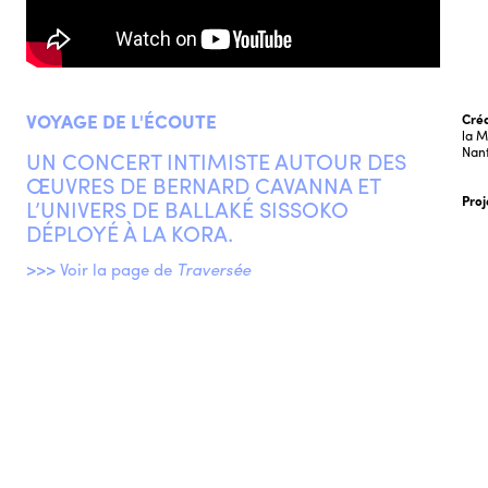
VOYAGE DE L'ÉCOUTE
Créa
la M
Nan
UN CONCERT INTIMISTE AUTOUR DES
ŒUVRES DE BERNARD CAVANNA ET
Proj
L’UNIVERS DE BALLAKÉ SISSOKO
DÉPLOYÉ À LA KORA.
>>> Voir la page de
Traversée