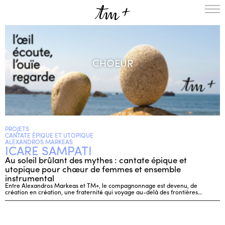
L’ENSEMBLE
SAISON
CHOEUR
A LA UNE
PROJETS
MÉDIATION
NOUS SOUTENIR
PROJETS
ENGLISH
CANTATE ÉPIQUE ET UTOPIQUE
ALEXANDROS MARKEAS
ICARE SAMPATI
NEWSLETTER
Au soleil brûlant des mythes : cantate épique et
CONTACTS
utopique pour chœur de femmes et ensemble
AGENDA
instrumental
Entre Alexandros Markeas et TM+, le compagnonnage est devenu, de
création en création, une fraternité qui voyage au-delà des frontières…