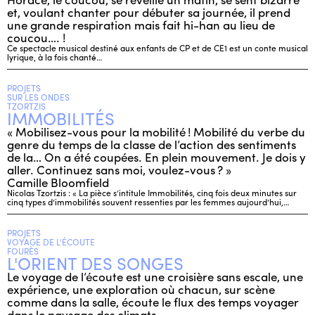
et, voulant chanter pour débuter sa journée, il prend
une grande respiration mais fait hi-han au lieu de
coucou…. !
Ce spectacle musical destiné aux enfants de CP et de CE1 est un conte musical
lyrique, à la fois chanté…
PROJETS
SUR LES ONDES
TZORTZIS
IMMOBILITÉS
« Mobilisez-vous pour la mobilité ! Mobilité du verbe du
genre du temps de la classe de l’action des sentiments
de la… On a été coupées. En plein mouvement. Je dois y
aller. Continuez sans moi, voulez-vous ? »
Camille Bloomfield
Nicolas Tzortzis : « La pièce s’intitule Immobilités, cinq fois deux minutes sur
cinq types d’immobilités souvent ressenties par les femmes aujourd’hui,…
PROJETS
VOYAGE DE L'ÉCOUTE
FOURÈS
L'ORIENT DES SONGES
Le voyage de l’écoute est une croisière sans escale, une
expérience, une exploration où chacun, sur scène
comme dans la salle, écoute le flux des temps voyager
dans le paysage des climats.