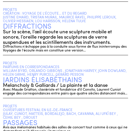
PROJETS
CRÉATION : VOYAGE DE L’ÉCOUTE... ET DU REGARD
JUSTINE EMARD, TRISTAN MURAIL, MAURICE RAVEL, PHILIPPE LEROUX,
OLIVIER MESSIAEN, LOU HARISSON, HELENA TULVE
DIFFRACTIONS
Sur la scène, l’œil écoute une sculpture mobile et
sonore, l’oreille regarde les sculptures de verre
suspendues et les scintillements des instruments.
Diffractions n’échappe pas à la conduite sous forme de flux ininterrompu des
Voyages de l’écoute mais en constitue une version…
PROJETS
PARFUMS EN CORRESPONDANCES
WILLIAM BYRD, ORLANDO GIBBONS , JONATHAN HARVEY, JOHN DOWLAND,
HELEN GRIME, HENRY PURCELL, GÉRARD PESSON
JARDINS ÉLISABÉTHAINS
Melancholy & Galliards / La plainte et la danse
Avec Maude Gratton, claviériste et fondatrice d’il Convito, Laurent Cuniot
engage des correspondances entre pairs que quatre siècles distancent mais…
PROJETS
OUVERTURES FESTIVAL EN ILE-DE-FRANCE
JŞILAY, CUNIOT, MATTEIS, BORDALEJO, BACH, CAVANNA, ALI UFKÎ BEY ,
CEMIL BEY , DROUET
PASSAGES
Avis aux mélomanes habitués des salles de concert tout comme à ceux qui ne
demandent qu'à découvrir : la musique se…