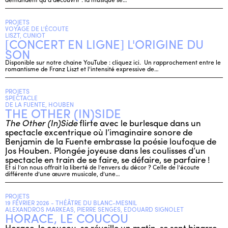
PROJETS
VOYAGE DE L'ÉCOUTE
LISZT, CUNIOT
[CONCERT EN LIGNE] L'ORIGINE DU
SON
Disponible sur notre chaine YouTube : cliquez ici. Un rapprochement entre le
romantisme de Franz Liszt et l'intensité expressive de…
PROJETS
SPECTACLE
DE LA FUENTE, HOUBEN
THE OTHER (IN)SIDE
The Other (In)Side
flirte avec le burlesque dans un
spectacle excentrique où l’imaginaire sonore de
Benjamin de la Fuente embrasse la poésie loufoque de
Jos Houben. Plongée joyeuse dans les coulisses d’un
spectacle en train de se faire, se défaire, se parfaire !
Et si l’on nous offrait la liberté de l’envers du décor ? Celle de l’écoute
différente d’une œuvre musicale, d’une…
PROJETS
19 FÉVRIER 2026 - THÉÂTRE DU BLANC-MESNIL
ALEXANDROS MARKEAS, PIERRE SENGES, EDOUARD SIGNOLET
HORACE, LE COUCOU
Horace, le coucou, se réveille un matin, se sent bizarre