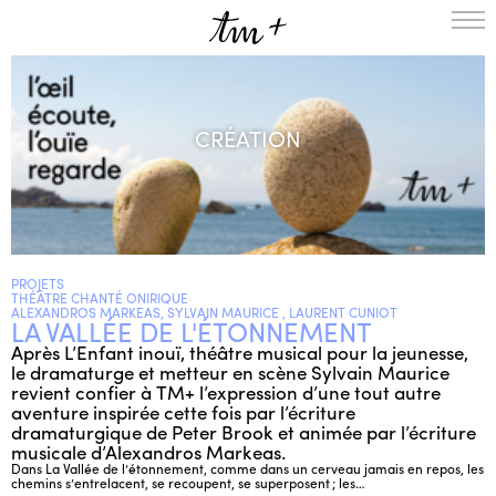
L’ENSEMBLE
SAISON
CRÉATION
A LA UNE
PROJETS
MÉDIATION
NOUS SOUTENIR
PROJETS
ENGLISH
THÉÂTRE CHANTÉ ONIRIQUE
ALEXANDROS MARKEAS, SYLVAIN MAURICE , LAURENT CUNIOT
LA VALLÉE DE L'ÉTONNEMENT
NEWSLETTER
Après L’Enfant inouï, théâtre musical pour la jeunesse,
CONTACTS
le dramaturge et metteur en scène Sylvain Maurice
AGENDA
revient confier à TM+ l’expression d’une tout autre
aventure inspirée cette fois par l’écriture
dramaturgique de Peter Brook et animée par l’écriture
musicale d’Alexandros Markeas.
Dans La Vallée de l’étonnement, comme dans un cerveau jamais en repos, les
chemins s’entrelacent, se recoupent, se superposent ; les…