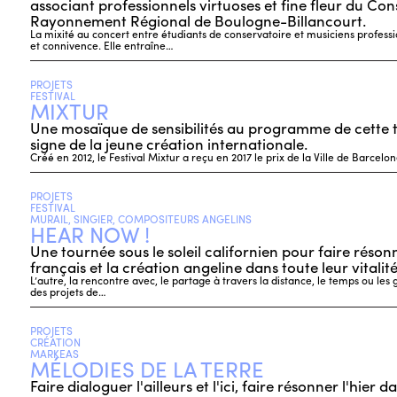
associant professionnels virtuoses et fine fleur du Con
Rayonnement Régional de Boulogne-Billancourt.
La mixité au concert entre étudiants de conservatoire et musiciens professio
et connivence. Elle entraîne…
PROJETS
FESTIVAL
MIXTUR
Une mosaïque de sensibilités au programme de cette t
signe de la jeune création internationale.
Créé en 2012, le Festival Mixtur a reçu en 2017 le prix de la Ville de Barce
PROJETS
FESTIVAL
MURAIL, SINGIER, COMPOSITEURS ANGELINS
HEAR NOW !
Une tournée sous le soleil californien pour faire réson
français et la création angeline dans toute leur vitalité
L’autre, la rencontre avec, le partage à travers la distance, le temps ou le
des projets de…
PROJETS
CRÉATION
MARKEAS
MÉLODIES DE LA TERRE
Faire dialoguer l'ailleurs et l'ici, faire résonner l'hier 