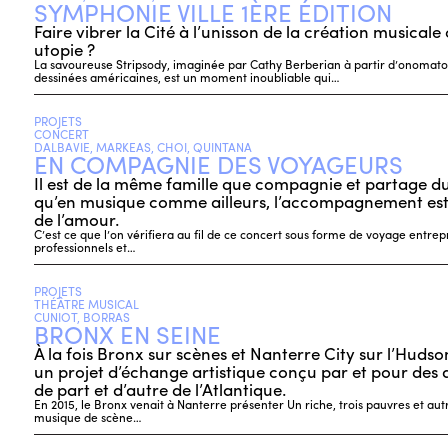
SYMPHONIE VILLE 1ÈRE ÉDITION
Faire vibrer la Cité à l’unisson de la création musical
utopie ?
La savoureuse Stripsody, imaginée par Cathy Berberian à partir d’onomato
dessinées américaines, est un moment inoubliable qui…
PROJETS
CONCERT
DALBAVIE, MARKEAS, CHOI, QUINTANA
EN COMPAGNIE DES VOYAGEURS
Il est de la même famille que compagnie et partage du
qu’en musique comme ailleurs, l’accompagnement es
de l’amour.
C’est ce que l’on vérifiera au fil de ce concert sous forme de voyage entrep
professionnels et…
PROJETS
THÉÂTRE MUSICAL
CUNIOT, BORRAS
BRONX EN SEINE
À la fois Bronx sur scènes et Nanterre City sur l’Hudso
un projet d’échange artistique conçu par et pour des 
de part et d’autre de l’Atlantique.
En 2015, le Bronx venait à Nanterre présenter Un riche, trois pauvres et au
musique de scène…