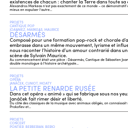
existences de chacun : chanter la Terre dans toute sa d
Alexandros Markeas n’est pas exactement de ce monde – ce démonstratif
mieux en expulser l’autre…
PROJETS
CANTIQUE POP
JOANNIEZ, MARKEAS, MAURICE
DÉSARMÉS
Composé pour une formation pop-rock et chorale d’
embrasse dans un même mouvement, lyrisme et influen
nous raconter l’histoire d’un amour contrarié dans un
scène de Sylvain Maurice.
Au commencement était une pièce : Désarmés, Cantique de Sébastien Joann
double monologue à l’histoire archétypale…
PROJETS
OPÉRA
JANÁČEK, CUNIOT, MOATY
LA PETITE RENARDE RUSÉE
Dans cet opéra « animé » qui se fabrique sous nos yeu
Janáček fait rimer désir et liberté.
Du côté des classiques de la musique avec animaux obligés, on connaissait s
Prokofiev et…
PROJETS
CONCERT
PONTIER, BERBERIAN, BERIO