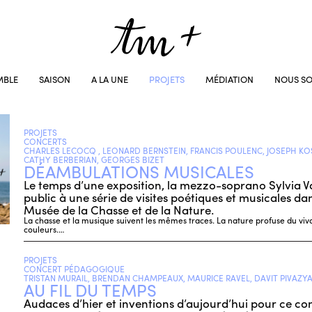
MBLE
SAISON
A LA UNE
PROJETS
MÉDIATION
NOUS SO
PROJETS
CONCERTS
CHARLES LECOCQ , LEONARD BERNSTEIN, FRANCIS POULENC, JOSEPH KO
CATHY BERBERIAN, GEORGES BIZET
DÉAMBULATIONS MUSICALES
Le temps d’une exposition, la mezzo-soprano Sylvia 
public à une série de visites poétiques et musicales dan
Musée de la Chasse et de la Nature.
La chasse et la musique suivent les mêmes traces. La nature profuse du vivant
couleurs.…
PROJETS
CONCERT PÉDAGOGIQUE
TRISTAN MURAIL, BRENDAN CHAMPEAUX, MAURICE RAVEL, DAVIT PIVAZYA
AU FIL DU TEMPS
Audaces d’hier et inventions d’aujourd’hui pour ce c