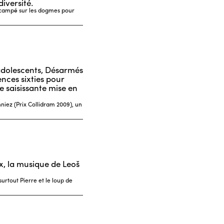
iversité.
 campé sur les dogmes pour
adolescents, Désarmés
ces sixties pour
e saisissante mise en
iez (Prix Collidram 2009), un
x, la musique de Leoš
urtout Pierre et le loup de