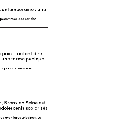
e contemporaine : une
pées tirées des bandes
 pain – autant dire
t une forme pudique
ris par des musiciens
n, Bronx en Seine est
adolescents scolarisés
tres aventures urbaines. La