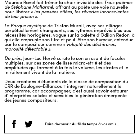
Maurice Ravel fait frémir la chair invisible des
Trois poèmes
de Stéphane Mallarmé
, offrant au poète une voie nouvelle
pour libérer
« les pensées ailées, les rêveries inconscientes
de leur prison ».
La Barque mystique
de Tristan Murail, avec ses alliages
perpétuellement changeants, ses rythmes imprévisibles aux
nécessités horlogères, vogue sur la palette d’Odilon Redon, à
qui elle emprunte son titre et peut-être son humeur, entendue
par le compositeur comme
« volupté des déchirures,
morosité délectable »
.
De près
, Jean-Luc Hervé scrute le son en usant de focales
multiples, sur des zones de lisse micro-strié et des
amplitudes qui forment à la fois le volume, les strates et le
miroitement vivant de la matière.
Deux créations d’étudiants de la classe de composition du
CRR de Boulogne-Billancourt intègrent naturellement le
programme, car accompagner, c’est aussi savoir entourer
d’interprètes solides et sensibles la génération émergente
des jeunes compositeurs.
Faire découvrir
Au fil du temps
à vos amis...