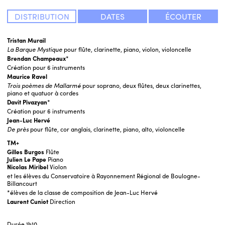
DISTRIBUTION
DATES
ÉCOUTER
Tristan Murail
La Barque Mystique
pour flûte, clarinette, piano, violon, violoncelle
Brendan Champeaux
*
Création pour 6 instruments
Maurice Ravel
Trois poèmes de Mallarmé
pour soprano, deux flûtes, deux clarinettes,
piano et quatuor à cordes
Davit Pivazyan
*
Création pour 6 instruments
Jean-Luc Hervé
De près
pour flûte, cor anglais, clarinette, piano, alto, violoncelle
TM+
Gilles Burgos
Flûte
Julien Le Pape
Piano
Nicolas Miribel
Violon
et les élèves du Conservatoire à Rayonnement Régional de Boulogne-
Billancourt
*élèves de la classe de composition de Jean-Luc Hervé
Laurent Cuniot
Direction
Durée
1h10