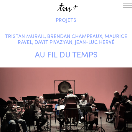
PROJETS
L’ENSEMBLE
SAISON
TRISTAN MURAIL, BRENDAN CHAMPEAUX, MAURICE
A LA UNE
RAVEL, DAVIT PIVAZYAN, JEAN-LUC HERVÉ
PROJETS
AU FIL DU TEMPS
MÉDIATION
NOUS SOUTENIR
ENGLISH
NEWSLETTER
CONTACTS
AGENDA