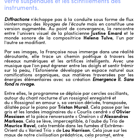
verre suspendues et les scintillements des
instruments.
Diffractions
n’échappe pas à la conduite sous forme de flux
ininterrompu des
Voyages de l’écoute
mais en constitue une
version augmentée. Au point de convergence, la rencontre
entre l’univers visuel de la plasticienne
Justine Emard
et le
monde sonore de la compositrice
Helena Tulve
, l’un par
l’autre se modifiant.
Par ses images, la Française nous immerge dans une réalité
déroutante, elle trace un chemin poétique à travers les
réseaux numériques et les artifices intelligents. Avec une
musique que l’on peut égrener entre les doigts et sentir frémir
sur la peau, l’Estonienne développe un espace naturel aux
ramifications organiques, aux matières traversées par les
énergies élémentaires avec sa création
Emergence II. Sans
fond ni rivage.
Entre elles, le programme se déploie par cercles oscillants,
autour du chant nocturne d’un rossignol enregistré et
du « Rossignol en amour », sa version dérivée, transposée,
dilatée pour le piano par
Tristan Murail
. Cela passe par les
gris et les landes imaginaires du « Courlis cendré » d’
Olivier
Messiaen
et la pièce renversante « Oneïron » d’
Alexandros
Markeas
. Cela se lève, imperceptible, à l’aube du Trio de
Maurice Ravel
, cela tremble dans les fumées d’Extrême-
Orient du « Varied Trio » de
Lou Harrison
. Cela joue sur les
maux de notre civilisation prédatrice, cela promet, entre