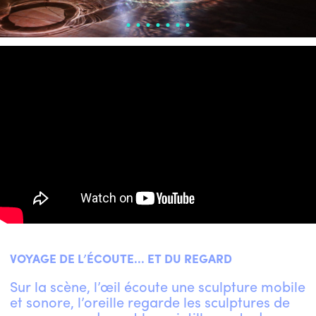
VOYAGE DE L’ÉCOUTE... ET DU REGARD
Sur la scène, l’œil écoute une sculpture mobile
et sonore, l’oreille regarde les sculptures de