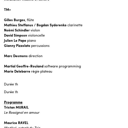
TM+
Gilles Burgos
, flûte
Mathieu Steffanus / Bogdan Sydorenko
clarinette
Noëmi Schindler
violon
David Simpson
violoncelle
Julien Le Pape
piano
Gianny Pizzolato
percussions
Marc Desmons
direction
Martial Geoffre-Rouland
software programming
Marie Delebarre
régie plateau
Durée
1h
Durée 1h
Programme
Tristan MURAIL
Le Rossignol en amour
Maurice RAVEL
Modéré
, extrait du
Trio