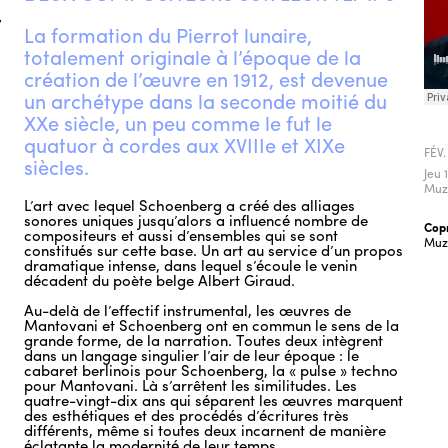
,
La formation du Pierrot lunaire,
totalement originale à l’époque de la
création de l’œuvre en 1912, est devenue
un archétype dans la seconde moitié du
XXe siècle, un peu comme le fut le
quatuor à cordes aux XVIIIe et XIXe
FÉV.
siècles.
Jeu 
Muz
L’art avec lequel Schoenberg a créé des alliages
sonores uniques jusqu’alors a influencé nombre de
Cop
compositeurs et aussi d’ensembles qui se sont
Muzi
constitués sur cette base. Un art au service d’un propos
dramatique intense, dans lequel s’écoule le venin
décadent du poète belge Albert Giraud.
Au-delà de l’effectif instrumental, les œuvres de
Mantovani et Schoenberg ont en commun le sens de la
grande forme, de la narration. Toutes deux intègrent
dans un langage singulier l’air de leur époque : le
cabaret berlinois pour Schoenberg, la « pulse » techno
pour Mantovani. Là s’arrêtent les similitudes. Les
quatre-vingt-dix ans qui séparent les œuvres marquent
des esthétiques et des procédés d’écritures très
différents, même si toutes deux incarnent de manière
éclatante la modernité de leur temps.