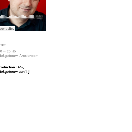
 2011
10 — 20h15
iekgebouw, Amsterdam
roduction
TM+,
ekgebouw aan’t IJ.