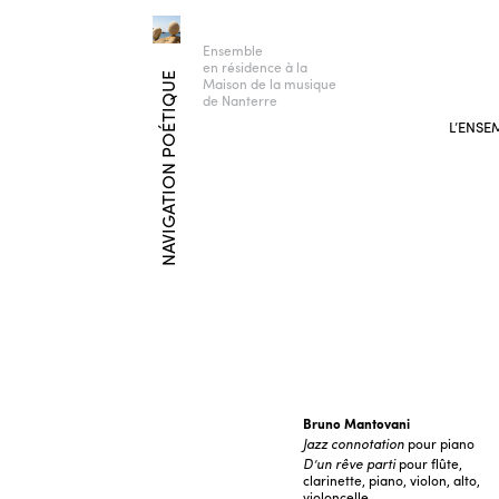
Ensemble
en résidence à la
NAVIGATION POÉTIQUE
Maison de la musique
de Nanterre
L’ENSE
Bruno Mantovani
Jazz connotation
pour piano
D’un rêve parti
pour flûte,
clarinette, piano, violon, alto,
violoncelle