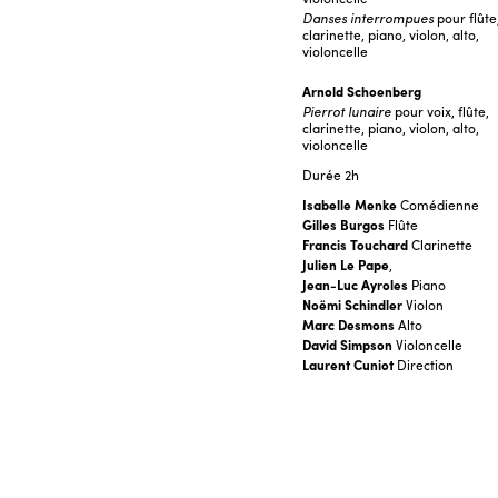
Danses interrompues
pour flûte
clarinette, piano, violon, alto,
violoncelle
Arnold Schoenberg
Pierrot lunaire
pour voix, flûte,
clarinette, piano, violon, alto,
violoncelle
Durée
2h
Isabelle Menke
Comédienne
Gilles Burgos
Flûte
Francis Touchard
Clarinette
Julien Le Pape
,
Jean-Luc Ayroles
Piano
Noëmi Schindler
Violon
Marc Desmons
Alto
David Simpson
Violoncelle
Laurent Cuniot
Direction