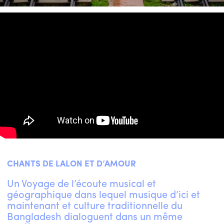
CHANTS DE LALON ET D’AMOUR
Un Voyage de l’écoute musical et
géographique dans lequel musique d’ici et
maintenant et culture traditionnelle du
Bangladesh dialoguent dans un même