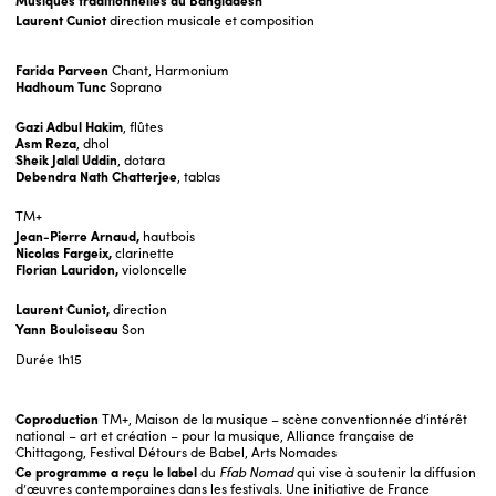
Musiques traditionnelles du Bangladesh
Laurent Cuniot
direction musicale et composition
Farida Parveen
Chant, Harmonium
Hadhoum Tunc
Soprano
Gazi Adbul Hakim
, flûtes
Asm Reza
, dhol
Sheik Jalal Uddin
, dotara
Debendra Nath Chatterjee
, tablas
TM+
Jean-Pierre Arnaud,
hautbois
Nicolas Fargeix,
clarinette
Florian Lauridon,
violoncelle
Laurent Cuniot,
direction
Yann Bouloiseau
Son
Durée
1h15
Coproduction
TM+, Maison de la musique – scène conventionnée d’intérêt
national – art et création – pour la musique, Alliance française de
Chittagong, Festival Détours de Babel, Arts Nomades
Ce programme a reçu le lab
el
du
Ffab Nomad
q
ui vise à soutenir la diffusion
d’œuvres contemporaines dans les festivals. Une initiative de France