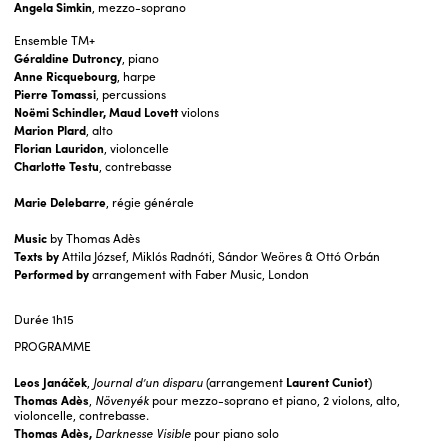
Angela Simkin
, mezzo-soprano
Ensemble TM+
Géraldine Dutroncy
, piano
Anne Ricquebourg
, harpe
Pierre Tomassi
, percussions
Noëmi Schindler, Maud Lovett
violons
Marion Plard
, alto
Florian Lauridon
, violoncelle
Charlotte Testu
, contrebasse
Marie Delebarre
, régie générale
Music
by Thomas Adès
Texts
by
Attila József, Miklós Radnóti, Sándor Weöres & Ottó Orbán
Performed by
arrangement with Faber Music, London
Durée
1h15
PROGRAMME
Leos Janáček
,
Journal d’un disparu
(arrangement
Laurent Cuniot
)
Thomas Adès
,
Növenyék
pour mezzo-soprano et piano, 2 violons, alto,
violoncelle, contrebasse.
Thomas Adès,
Darknesse Visible
pour piano solo