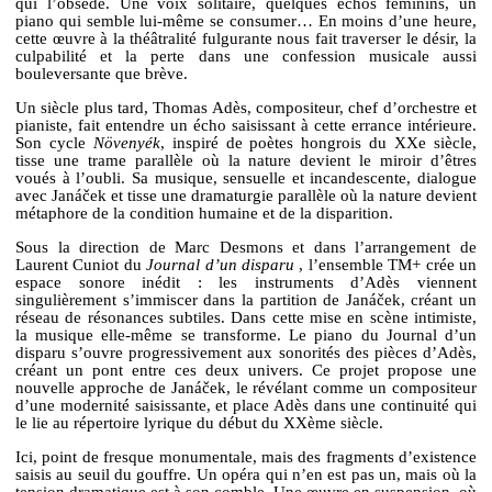
qui l’obsède. Une voix solitaire, quelques échos féminins, un
piano qui semble lui-même se consumer… En moins d’une heure,
cette œuvre à la théâtralité fulgurante nous fait traverser le désir, la
culpabilité et la perte dans une confession musicale aussi
bouleversante que brève.
Un siècle plus tard, Thomas Adès, compositeur, chef d’orchestre et
pianiste, fait entendre un écho saisissant à cette errance intérieure.
Son cycle
Növenyék
, inspiré de poètes hongrois du XXe siècle,
tisse une trame parallèle où la nature devient le miroir d’êtres
voués à l’oubli. Sa musique, sensuelle et incandescente, dialogue
avec Janáček et tisse une dramaturgie parallèle où la nature devient
métaphore de la condition humaine et de la disparition.
Sous la direction de Marc Desmons et dans l’arrangement de
Laurent Cuniot du
Journal d’un disparu
, l’ensemble TM+ crée un
espace sonore inédit : les instruments d’Adès viennent
singulièrement s’immiscer dans la partition de Janáček, créant un
réseau de résonances subtiles. Dans cette mise en scène intimiste,
la musique elle-même se transforme. Le piano du Journal d’un
disparu s’ouvre progressivement aux sonorités des pièces d’Adès,
créant un pont entre ces deux univers. Ce projet propose une
nouvelle approche de Janáček, le révélant comme un compositeur
d’une modernité saisissante, et place Adès dans une continuité qui
le lie au répertoire lyrique du début du XXème siècle.
Ici, point de fresque monumentale, mais des fragments d’existence
saisis au seuil du gouffre. Un opéra qui n’en est pas un, mais où la