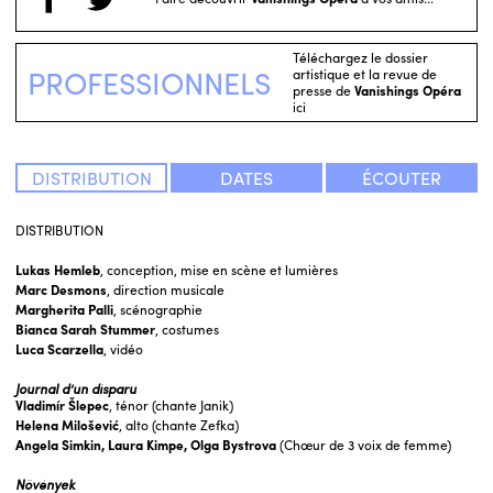
Téléchargez le dossier
PROFESSIONNELS
artistique et la revue de
presse de
Vanishings Opéra
ici
DISTRIBUTION
DATES
ÉCOUTER
DISTRIBUTION
Lukas Hemleb
, conception, mise en scène et lumières
Marc Desmons
, direction musicale
Margherita Palli
, scénographie
Bianca Sarah Stummer
, costumes
Luca Scarzella
, vidéo
Journal d’un disparu
Vladimír Šlepec
, ténor (chante Janik)
Helena Milošević
, alto (chante Zefka)
Angela Simkin,
Laura Kimpe,
Olga Bystrova
(Chœur de 3 voix de femme)
Növények