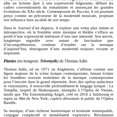
allie un lyrisme âpre à une expressivité fulgurante, défiant les
cadres conventionnels du romantisme et annonçant les grandes
évolutions du XXe siècle. Contemporain de Puccini, il est pourtant
perçu comme un précurseur de la modernité musicale, projetant
son influence bien au-delà de son temps.
Dans le
Journal d’un disparu
, il explore une veine plus intime et
introspective, où la frontière entre musique et théâtre s’efface au
profit d’une expressivité intérieure d’une rare intensité. Son œuvre,
longtemps regardée avec autant de fascination que
d’incompréhension, continue d’irradier sur la musique
d’aujourd’hui, témoignant d’une modernité toujours vivante et
inspirante.
Plantes
(
en hongrois
:
Növenyék
)
de Thomas Adès
Thomas Adès, né en 1971 en Angleterre, s’affirme comme une
figure majeure de la scène lyrique contemporaine, faisant éclater
les frontières souvent restreintes de la musique contemporaine
pour l’inscrire dans le grand répertoire. Avec des opéras audacieux
et visionnaires, il renouvelle profondément le langage lyrique : La
Tempête, inspiré de Shakespeare, triomphe à l’Opéra de Vienne,
tandis que The Exterminating Angel, créé en 2016 à Salzbourg et
repris au Met de New York, captive désormais le public de l’Opéra
Bastille.
Sa musique, d’une richesse harmonique et texturale remarquable,
conjugue complexité et immédiateté expressive. Résolument