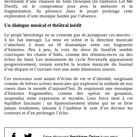
déchirante d’une chanson de John Dowland (In Darkness Let Me
Dwell), où le compositeur joue avec la mémoire et la
fragmentation. Sa présence dans le projet prolonge cette
exploration d’une musique hantée par l’absence.
Un dialogue musical et théâtral inédit
Le projet
Vanishings
ne se contente pas de juxtaposer ces œuvres :
il les fait interagir. La mise en scène et la direction musicale
s’attachent à tisser un fil dramatique entre ces fragments
d’histoires. Peu à peu, la voix du ténor de Janáček semble
convoquer les chants d’Adès, comme des réminiscences ou des
échos du futur. Les instruments du cycle Növenyék apparaissent
progressivement, venant enrichir la texture musicale du Journal
d’un disparu et l’ouvrant vers une autre dimension sonore.
Ces morceaux sont autant d’éclats de vie et d’identité, surgissant
comme de brèves scènes musicales qui explorent la solitude de nos
cœurs dans le monde d’aujourd’hui. Ils esquissent une mosaïque
d’histoires fragmentées, comme des opéras en gestation,
suspendus entre expression et mystère. Leur force tient à cet
équilibre fascinant : un épanouissement intime qui ne se livre
jamais totalement, laissant à l’auditeur le soin d’en deviner les
contours et d’en prolonger l’écho.
Faire découvrir
Vanishings Opéra
à vos amis...