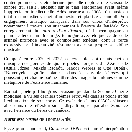
contemporaine sans être hermétique, elle déploie une sensualité
sonore qui saisit l’auditeur sur le plan émotionnel avant même
l’appréciation intellectuelle. Adès incarne ainsi l’idéal du musicien
total : compositeur, chef d’orchestre et pianiste accompli. Son
engagement artistique transparaît dans ses choix d’interprète,
notamment à travers son attachement à l’œuvre de Janáček. Son
enregistrement du
Journal d’un disparu
, où il accompagne au
piano le ténor Ian Bostridge, témoigne avec éloquence de cette
affinité profonde avec le compositeur tchèque, dont la force
expressive et l’inventivité résonnent avec sa propre sensibilité
musicale.
Composé entre 2020 et 2022, ce cycle de sept chants met en
musique des poèmes de quatre poètes hongrois du XXe siècle
(Attila József, Miklós Radnóti, Sándor Weöres et Otto Orbán).
“Növenyék” signifie “plantes” dans le sens de “choses qui
poussent”, et chaque poème utilise des images botaniques comme
métaphore de l’existence humaine.
Radnóti, poète juif hongrois assassiné pendant la Seconde Guerre
mondiale, a vu ses derniers poèmes retrouvés dans sa poche après
l’exhumation de son corps. Ce cycle de chants d’Adès s’inscrit
ainsi dans une réflexion sur la disparition, en parfaite résonance
avec l’errance du héros de Janáček.
Darknesse Visible
de Thomas Adès
Pièce pour piano seul,
Darknesse Visible
est une réinterprétation