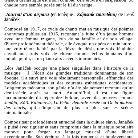
tension dramatique est à son comble. Une œuvre en suspension, où
chaque note semble posée sur le fil du vertige.
Journal d’un disparu (
en tchèque :
Zápisník zmizelého)
de Leoš
Janáček
Composé en 1917, ce cycle de chants met en musique des poèmes
anonymes publiés en 1916, racontant la fuite d’un jeune homme
avec une femme tzigane, loin de sa famille et de son village.
Œuvre profondément théâtrale, elle évoque un opéra en miniature :
une voix ténor, habité par la fièvre du désir, une voix féminine
envoûtante, trois voix de chœur comme échos lointains d’un
monde perdu, et un piano aux accents tourmentés.
Léos Janáček occupe une place singulière dans l’histoire de la
musique : à l’écart des grandes traditions dominantes de son
époque, il a suivi une voie résolument personnelle, affranchie des
modèles académiques et des courants esthétiques occidentaux.
Longtemps méconnu, son génie n’a été pleinement reconnu qu’un
demi-siècle après sa mort. Aujourd’hui, il est une figure
incontournable du répertoire lyrique, avec des œuvres comme
Jenůfa
,
Káťa Kabanová
,
La Petite Renarde rusée
ou
De la maison
des morts
, qui s’imposent de plus en plus sur les scènes
internationales.
Compositeur profondément enraciné dans la culture slave, Janáček
a puisé avec rigueur et sans compromis dans la musique populaire
morave pour forger un langage musical d’une liberté
exceptionnelle. Son écriture, à la fois rugueuse et bouleversante,