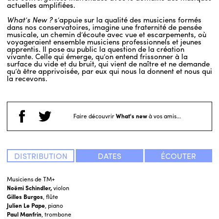
actuelles amplifiées.
What’s New ?
s’appuie sur la qualité des musiciens formés
dans nos conservatoires, imagine une fraternité de pensée
musicale, un chemin d’écoute avec vue et escarpements, où
voyageraient ensemble musiciens professionnels et jeunes
apprentis. Il pose au public la question de la création
vivante. Celle qui émerge, qu’on entend frissonner à la
surface du vide et du bruit, qui vient de naître et ne demande
qu’à être apprivoisée, par eux qui nous la donnent et nous qui
la recevons.
Faire découvrir
What's new
à vos amis...
DISTRIBUTION
DATES
ÉCOUTER
Musiciens de TM+
Noëmi Schindler,
violon
Gilles Burgos
, flûte
Julien Le Pape
, piano
Paul Manfrin
, trombone