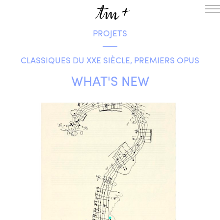
PROJETS
L’ENSEMBLE
SAISON
CLASSIQUES DU XXE SIÈCLE, PREMIERS OPUS
A LA UNE
PROJETS
WHAT'S NEW
MÉDIATION
NOUS SOUTENIR
ENGLISH
NEWSLETTER
CONTACTS
AGENDA