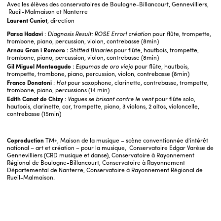
Avec les élèves des conservatoires de Boulogne-Billancourt, Gennevilliers,
Rueil-Malmaison et Nanterre
Laurent Cuniot
, direction
Parsa Hadavi
:
Diagnosis Result: ROSE Error!
création
pour flûte, trompette,
trombone, piano, percussion, violon, contrebasse (8min)
Arnau Gran i Romero
:
Shifted Binaries
pour flûte, hautbois, trompette,
trombone, piano, percussion, violon, contrebasse (8min)
Gil Miguel Monteagudo
:
Espumas de oro viejo
pour flûte, hautbois,
trompette, trombone, piano, percussion, violon, contrebasse (8min)
Franco Donatoni
:
Hot
pour saxophone, clarinette, contrebasse, trompette,
trombone, piano, percussions (14 min)
Edith Canat de Chizy
:
Vagues se brisant contre le vent
pour flûte solo,
hautbois, clarinette, cor, trompette, piano, 3 violons, 2 altos, violoncelle,
contrebasse (15min)
Coproduction
TM+, Maison de la musique – scène conventionnée d’intérêt
national – art et création – pour la musique, Conservatoire Edgar Varèse de
Gennevilliers (CRD musique et danse), Conservatoire à Rayonnement
Régional de Boulogne-Billancourt, Conservatoire à Rayonnement
Départemental de Nanterre, Conservatoire à Rayonnement Régional de
Rueil-Malmaison.