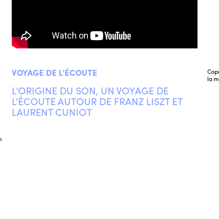
VOYAGE DE L'ÉCOUTE
Copr
la m
L'ORIGINE DU SON, UN VOYAGE DE
L’ÉCOUTE AUTOUR DE FRANZ LISZT ET
LAURENT CUNIOT
n