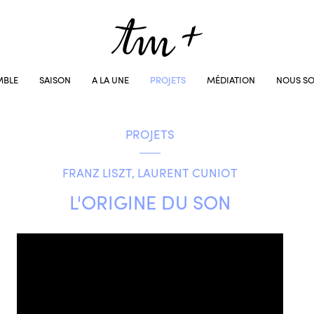
MBLE
SAISON
A LA UNE
PROJETS
MÉDIATION
NOUS SO
PROJETS
FRANZ LISZT, LAURENT CUNIOT
L'ORIGINE DU SON