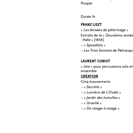
Poupar
Durée
1h
FRANZ LISZT
«
Les Années de pèlerinage
»
Extraits de la «
Deuxième anné
: Italie
» (1858)
– « Sposalizio »
– Les Trois Sonnets de Pétrarqu
LAURENT CUNIOT
«
Une
» pour percussions solo et
ensemble
CRÉATION
Cinq mouvements
– « Secrète »
– « Lumière de L’Ovale »
– « Jardin des tumultes »
– « Gravité »
– « De visage à visage »