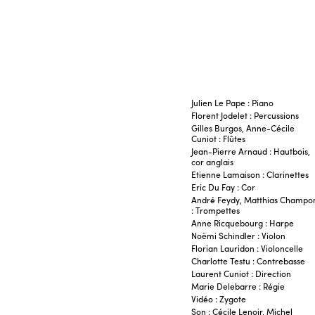
Julien Le Pape : Piano
Florent Jodelet : Percussions
Gilles Burgos, Anne-Cécile
Cuniot : Flûtes
Jean-Pierre Arnaud : Hautbois,
cor anglais
Etienne Lamaison : Clarinettes
Eric Du Fay : Cor
André Feydy, Matthias Champo
: Trompettes
Anne Ricquebourg : Harpe
Noëmi Schindler : Violon
Florian Lauridon : Violoncelle
Charlotte Testu : Contrebasse
Laurent Cuniot : Direction
Marie Delebarre : Régie
Vidéo : Zygote
Son : Cécile Lenoir, Michel