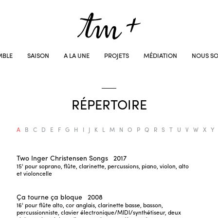
MBLE
SAISON
A LA UNE
PROJETS
MÉDIATION
NOUS SO
RÉPERTOIRE
A
B
C
D
E
F
G
H
I
J
K
L
M
N
O
P
Q
R
S
T
U
V
W
X
Y
Two Inger Christensen Songs
2017
15'
pour soprano, flûte, clarinette, percussions, piano, violon, alto
et violoncelle
Ça tourne ça bloque
2008
16'
pour flûte alto, cor anglais, clarinette basse, basson,
percussionniste, clavier électronique/MIDI/synthétiseur, deux