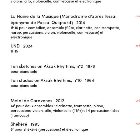
violons, alto, violoncelle, contrebasse et électronique
La Haine de la Musique (Monodrame d’après l’essai
cr
éponyme de Pascal Quignard)
2014
1H10
pour comédien, ensemble (flûte, clarinette, cor, trompette,
harpe, percussions, violon, violoncelle, contrebasse) et
électronique
UND
2024
cr
1H15
Ten sketches on Aksak Rhythms, n°2
1976
pour piano solo
Ten studies on Aksak Rhythms, n°10
1964
pour piano solo
Metal de Corazones
2012
cr
14'
pour deux ensembles : clarinette, trompette, piano,
percussions, violon, alto, violoncelle (TM+) et 4 percussionnistes
(Tambuco)
Shékéré
1995
cr
8'
pour shékéré (percussions) et électronique