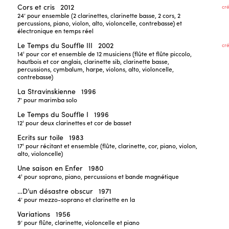
Cors et cris
2012
cr
24’
pour ensemble (2 clarinettes, clarinette basse, 2 cors, 2
percussions, piano, violon, alto, violoncelle, contrebasse) et
électronique en temps réel
Le Temps du Souffle III
2002
cr
14'
pour cor et ensemble de 12 musiciens (flûte et flûte piccolo,
hautbois et cor anglais, clarinette sib, clarinette basse,
percussions, cymbalum, harpe, violons, alto, violoncelle,
contrebasse)
La Stravinskienne
1996
7’
pour marimba solo
Le Temps du Souffle I
1996
12'
pour deux clarinettes et cor de basset
Ecrits sur toile
1983
17'
pour récitant et ensemble (flûte, clarinette, cor, piano, violon,
alto, violoncelle)
Une saison en Enfer
1980
4'
pour soprano, piano, percussions et bande magnétique
…D’un désastre obscur
1971
4’
pour mezzo-soprano et clarinette en la
Variations
1956
9’
pour flûte, clarinette, violoncelle et piano