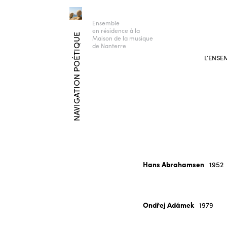
Ensemble
en résidence à la
NAVIGATION POÉTIQUE
Maison de la musique
de Nanterre
L’ENSE
Hans Abrahamsen
1952
Ondřej Adámek
1979