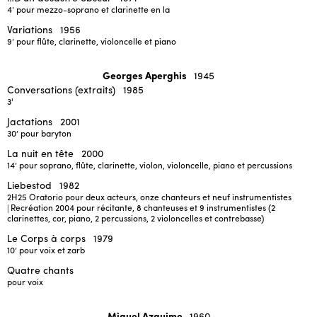
4’
pour mezzo-soprano et clarinette en la
Variations
1956
9’
pour flûte, clarinette, violoncelle et piano
Georges Aperghis
1945
Conversations (extraits)
1985
3'
Jactations
2001
30’
pour baryton
La nuit en tête
2000
14’
pour soprano, flûte, clarinette, violon, violoncelle, piano et percussions
Liebestod
1982
2H25
Oratorio pour deux acteurs, onze chanteurs et neuf instrumentistes
| Recréation 2004 pour récitante, 8 chanteuses et 9 instrumentistes (2
clarinettes, cor, piano, 2 percussions, 2 violoncelles et contrebasse)
Le Corps à corps
1979
10’
pour voix et zarb
Quatre chants
pour voix
Miguel Azguime
1960