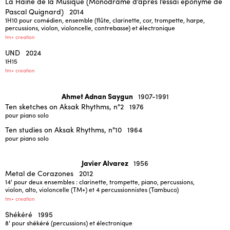
La Haine de la Musique (Monodrame d’après l’essai éponyme de
Pascal Quignard)
2014
1H10
pour comédien, ensemble (flûte, clarinette, cor, trompette, harpe,
percussions, violon, violoncelle, contrebasse) et électronique
ENGLISH
tm+ creation
NEWSLETTER
UND
2024
CONTACTS
1H15
AGENDA
tm+ creation
Ahmet Adnan Saygun
1907-1991
Ten sketches on Aksak Rhythms, n°2
1976
pour piano solo
Ten studies on Aksak Rhythms, n°10
1964
pour piano solo
Javier Alvarez
1956
Metal de Corazones
2012
14'
pour deux ensembles : clarinette, trompette, piano, percussions,
violon, alto, violoncelle (TM+) et 4 percussionnistes (Tambuco)
tm+ creation
Shékéré
1995
8'
pour shékéré (percussions) et électronique