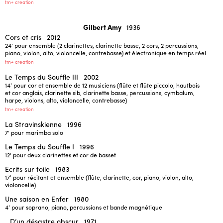
tm+ creation
Gilbert Amy
1936
Cors et cris
2012
24’
pour ensemble (2 clarinettes, clarinette basse, 2 cors, 2 percussions,
piano, violon, alto, violoncelle, contrebasse) et électronique en temps réel
tm+ creation
Le Temps du Souffle III
2002
14'
pour cor et ensemble de 12 musiciens (flûte et flûte piccolo, hautbois
et cor anglais, clarinette sib, clarinette basse, percussions, cymbalum,
harpe, violons, alto, violoncelle, contrebasse)
tm+ creation
La Stravinskienne
1996
7’
pour marimba solo
Le Temps du Souffle I
1996
12'
pour deux clarinettes et cor de basset
Ecrits sur toile
1983
17'
pour récitant et ensemble (flûte, clarinette, cor, piano, violon, alto,
violoncelle)
Une saison en Enfer
1980
4'
pour soprano, piano, percussions et bande magnétique
…D’un désastre obscur
1971