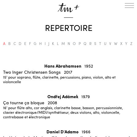
HOMEPAGE
REPERTOIRE
THE RESIDENCY IN NANTERRE
CREATION RESIDENCY
A
B
C
D
E
F
G
H
I
J
K
L
M
N
O
P
Q
R
S
T
U
V
W
X
Y
Z
MUSICAL TERRITORIES
ACTIONS !
ON TOUR
UPCOMING CREATIONS
Hans Abrahamsen
1952
PASSED PROJECTS
Two Inger Christensen Songs
2017
15'
pour soprano, flûte, clarinette, percussions, piano, violon, alto et
AUDIO/VIDEO
violoncelle
PROJECTS
DISCOGRAPHY
WHAT’S ON
Ondřej Adámek
1979
TM+
Ça tourne ça bloque
2008
16'
pour flûte alto, cor anglais, clarinette basse, basson, percussionniste,
MUSICIANS
clavier électronique/MIDI/synthétiseur, deux violons, alto, violoncelle,
contrebasse et électronique
REPERTOIRE
TEAM+
Daniel D'Adamo
1966
ABOUT
PARTNERS AND SUPPORTERS