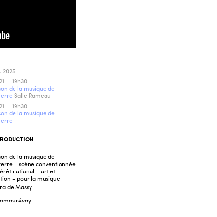
. 2025
21 — 19h30
on de la musique de
terre
Salle Rameau
21 — 19h30
on de la musique de
terre
RODUCTION
on de la musique de
erre – scène conventionnée
térêt national – art et
tion – pour la musique
ra de Massy
omas révay