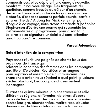
compositrices, elles déploient une énergie nouvelle,
montrent un nouveau visage. Des fragments du
quotidien, comme trouvés au détour d’un chemin,
deviennent source et partie de langages musicaux
&
élaborés, d’espaces sonores parfois épurés, parfois
saturés (Fields / A Song for Mick kelly) . En point
d’orgue à ce voyage, nous avons demandé à Joséphine
Stephenson d’écrire une oeuvre qui rassemble les
instrumentistes du programme , pour à son tour,
éclairer de sa signature un éclat qui sans attention
aurait pu paraître commun…
Pascal Adoumbou
Note d’intention de la compositrice
n
Paysannes réunit une poignée de chants issus des
provinces de France qui
relatent la condition des femmes dans les campagnes
aux 16e et 17e siècles. Revisitées et arrangées
pour soprano et ensemble de huit musiciens, ces
chansons d’antan nous révèlent à quel point, plusieurs
siècles plus tard, beaucoup de choses restent
inchangées.
Durant ses quinze minutes la pièce traverse et relie
différentes régions, différentes histoires: d’abord
celles de femmes aux destins malheureux – mariées
contre leur gré, abandonnées, maltraitées, abusées,
dépourvues de libre arbitre – dont certaines se