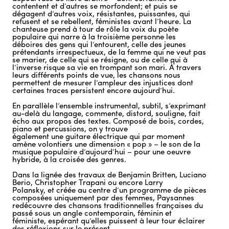
contentent et d’autres se morfondent; et puis se
dégagent d’autres voix, résistantes, puissantes, qui
refusent et se rebellent, féministes avant l’heure. La
chanteuse prend à tour de rôle la voix du poète
populaire qui narre à la troisième personne les
déboires des gens qui l’entourent, celle des jeunes
prétendants irrespectueux, de la femme qui ne veut pas
se marier, de celle qui se résigne, ou de celle qui à
l’inverse risque sa vie en trompant son mari. À travers
leurs différents points de vue, les chansons nous
permettent de mesurer l’ampleur des injustices dont
certaines traces persistent encore aujourd’hui.
En parallèle l’ensemble instrumental, subtil, s’exprimant
au-delà du langage, commente, distord, souligne, fait
écho aux propos des textes. Composé de bois, cordes,
piano et percussions, on y trouve
également une guitare électrique qui par moment
amène volontiers une dimension « pop » – le son de la
musique populaire d’aujourd’hui – pour une oeuvre
hybride, à la croisée des genres.
Dans la lignée des travaux de Benjamin Britten, Luciano
Berio, Christopher Trapani ou encore Larry
Polansky, et créée au centre d’un programme de pièces
composées uniquement par des femmes, Paysannes
redécouvre des chansons traditionnelles françaises du
passé sous un angle contemporain, féminin et
féministe, espérant qu’elles puissent à leur tour éclairer
des réflexions sur le présent.