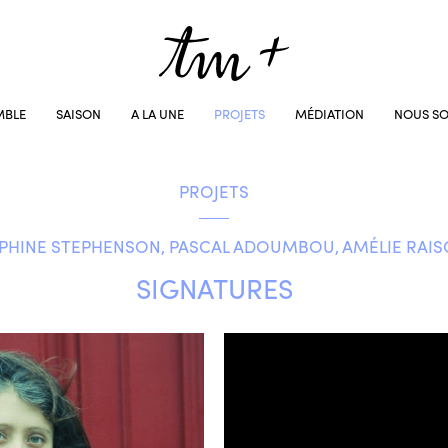
MBLE
SAISON
A LA UNE
PROJETS
MÉDIATION
NOUS SO
PROJETS
PHINE STEPHENSON, PASCAL ADOUMBOU, AMÉLIE RAI
SIGNATURES