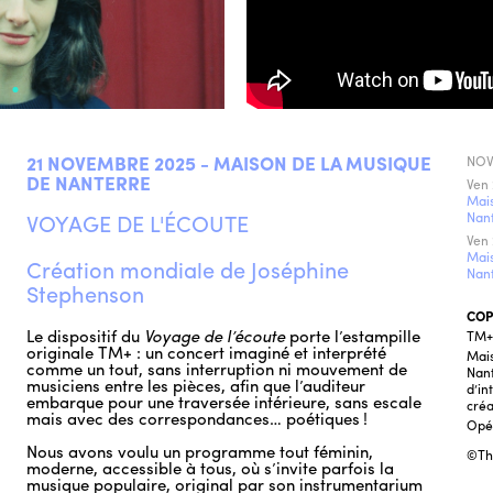
21 NOVEMBRE 2025 - MAISON DE LA MUSIQUE
NOV
DE NANTERRE
Ven 
Mais
VOYAGE DE L'ÉCOUTE
Nan
Ven 
Mais
Création mondiale de Joséphine
Nan
Stephenson
COP
Le dispositif du
Voyage de l’écoute
porte l’estampille
TM+
originale TM+ : un concert imaginé et interprété
Mais
comme un tout, sans interruption ni mouvement de
Nant
musiciens entre les pièces, afin que l’auditeur
d’in
embarque pour une traversée intérieure, sans escale
créa
mais avec des correspondances… poétiques !
Opé
Nous avons voulu un programme tout féminin,
©Th
moderne, accessible à tous, où s’invite parfois la
musique populaire, original par son instrumentarium