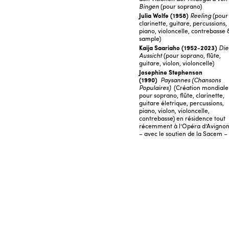
Bingen
(pour soprano)
Julia Wolfe (1958)
Reeling
(pour
clarinette, guitare, percussions,
piano, violoncelle, contrebasse 
sample)
Kaija Saariaho (1952-2023)
Die
Aussicht
(pour soprano, flûte,
guitare, violon, violoncelle)
Josephine Stephenson
(1990)
Paysannes (Chansons
Populaires)
(Création mondiale
pour soprano, flûte, clarinette,
guitare életrique, percussions,
piano, violon, violoncelle,
contrebasse) en résidence tout
récemment à l’Opéra d’Avigno
–
a
v
ec le soutien de la Sacem –