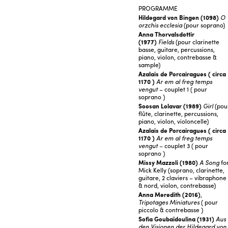
PROGRAMME
Hildegard von Bingen (1098)
O
orzchis ecclesia
(pour soprano)
Anna Thorvalsdottir
(1977)
Fields
(pour clarinette
basse, guitare, percussions,
piano, violon, contrebasse &
sample)
Azalais de Porcairagues
( circa
1170 )
Ar em al freg temps
vengut
– couplet 1 ( pour
soprano )
Soosan Lolavar (1989)
Girl
(pou
flûte, clarinette, percussions,
piano, violon, violoncelle)
Azalais de Porcairagues
( circa
1170 )
Ar em al freg temps
vengut
– couplet 3 ( pour
soprano )
Missy Mazzoli (1980)
A Song
fo
Mick Kelly (soprano, clarinette,
guitare, 2 claviers – vibraphone
& nord, violon, contrebasse)
Anna Meredith (2016)
,
Tripotages Miniatures
( pour
piccolo & contrebasse )
Sofia Goubaïdoulina (1931)
Aus
den Visionen der Hildegard von