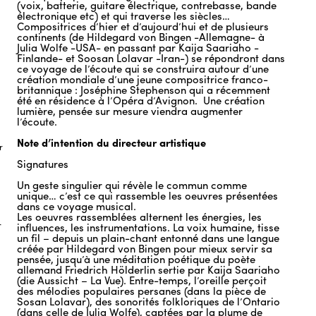
(voix, batterie, guitare électrique, contrebasse, bande
électronique etc) et qui traverse les siècles…
Compositrices d’hier et d’aujourd’hui et de plusieurs
continents (de Hildegard von Bingen -Allemagne- à
Julia Wolfe -USA- en passant par Kaija Saariaho -
Finlande- et Soosan Lolavar -Iran-) se répondront dans
ce voyage de l’écoute qui se construira autour d’une
création mondiale d’une jeune compositrice franco-
britannique : Joséphine Stephenson qui a récemment
été en résidence à l’Opéra d’Avignon. Une création
lumière, pensée sur mesure viendra augmenter
l’écoute.
Note d’intention du directeur artistique
r
Signatures
Un geste singulier qui révèle le commun comme
unique… c’est ce qui rassemble les oeuvres présentées
dans ce voyage musical.
Les oeuvres rassemblées alternent les énergies, les
r
influences, les instrumentations. La voix humaine, tisse
un fil – depuis un plain-chant entonné dans une langue
créée par Hildegard von Bingen pour mieux servir sa
pensée, jusqu’à une méditation poétique du poète
allemand Friedrich Hölderlin sertie par Kaija Saariaho
(die Aussicht – La Vue). Entre-temps, l’oreille perçoit
des mélodies populaires persanes (dans la pièce de
Sosan Lolavar), des sonorités folkloriques de l’Ontario
(dans celle de Julia Wolfe), captées par la plume de