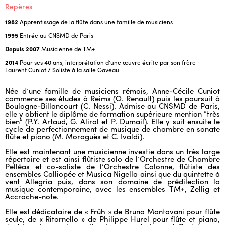
Repères
1982
Apprentissage de la flûte dans une famille de musiciens
1995
Entrée au CNSMD de Paris
Depuis 2007
Musicienne de TM+
2014
Pour ses 40 ans, interprétation d’une œuvre écrite par son frère
Laurent Cuniot / Soliste à la salle Gaveau
Née d’une famille de musiciens rémois, Anne-Cécile Cuniot
commence ses études à Reims (O. Renault) puis les poursuit à
Boulogne-Billancourt (C. Nessi). Admise au CNSMD de Paris,
elle y obtient le diplôme de formation supérieure mention “très
bien” (P.Y. Artaud, G. Alirol et P. Dumail). Elle y suit ensuite le
cycle de perfectionnement de musique de chambre en sonate
flûte et piano (M. Moraguès et C. Ivaldi).
Elle est maintenant une musicienne investie dans un très large
répertoire et est ainsi flûtiste solo de l’Orchestre de Chambre
Pelléas et co-soliste de l’Orchestre Colonne, flûtiste des
ensembles Calliopée et Musica Nigella ainsi que du quintette à
vent Allegria puis, dans son domaine de prédilection la
musique contemporaine, avec les ensembles TM+, Zellig et
Accroche-note.
Elle est dédicataire de « Früh » de Bruno Mantovani pour flûte
seule, de « Ritornello » de Philippe Hurel pour flûte et piano,