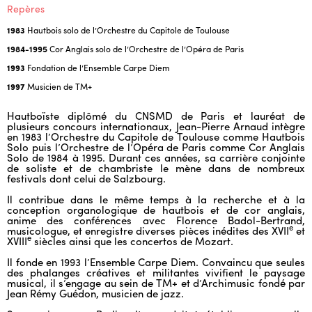
Repères
1983
Hautbois solo de l’Orchestre du Capitole de Toulouse
1984-1995
Cor Anglais solo de l’Orchestre de l’Opéra de Paris
1993
Fondation de l’Ensemble Carpe Diem
1997
Musicien de TM+
Hautboïste diplômé du CNSMD de Paris et lauréat de
plusieurs concours internationaux, Jean-Pierre Arnaud intègre
en 1983 l’Orchestre du Capitole de Toulouse comme Hautbois
Solo puis l’Orchestre de l’Opéra de Paris comme Cor Anglais
Solo de 1984 à 1995. Durant ces années, sa carrière conjointe
de soliste et de chambriste le mène dans de nombreux
festivals dont celui de Salzbourg.
Il contribue dans le même temps à la recherche et à la
conception organologique de hautbois et de cor anglais,
anime des conférences avec Florence Badol-Bertrand,
e
musicologue, et enregistre diverses pièces inédites des XVII
et
e
XVIII
siècles ainsi que les concertos de Mozart.
Il fonde en 1993 l’Ensemble Carpe Diem. Convaincu que seules
des phalanges créatives et militantes vivifient le paysage
musical, il s’engage au sein de TM+ et d’Archimusic fondé par
Jean Rémy Guédon, musicien de jazz.