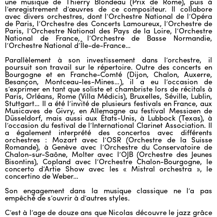
une musique de Thierry Blondeau (Prix de Rome), puis à
l’enregistrement d’œuvres de ce compositeur. Il collabore
avec divers orchestres, dont l’Orchestre National de l’Opéra
de Paris, l’Orchestre des Concerts Lamoureux, l’Orchestre de
Paris, l’Orchestre National des Pays de la Loire, l’Orchestre
National de France, l’Orchestre de Basse Normandie,
l’Orchestre National d’Île-de-France…
Parallèlement à son investissement dans l’orchestre, il
poursuit son travail sur le répertoire. Outre des concerts en
Bourgogne et en Franche-Comté (Dijon, Chalon, Auxerre,
Besançon, Montceau-les-Mines…), il a eu l’occasion de
s’exprimer en tant que soliste et chambriste lors de récitals à
Paris, Orléans, Rome (Villa Médicis), Bruxelles, Séville, Lublin,
Stuttgart… Il a été l’invité de plusieurs festivals en France, aux
Musicaves de Givry, en Allemagne au festival Messiaen de
Düsseldorf, mais aussi aux États-Unis, à Lubbock (Texas), à
l’occasion du festival de l’International Clarinet Association. Il
a également interprété des concertos avec différents
orchestres : Mozart avec l’OSR (Orchestre de la Suisse
Romande), à Genève avec l’Orchestre du Conservatoire de
Chalon-sur-Saône, Molter avec l’OJB (Orchestre des Jeunes
Bisontins), Copland avec l’Orchestre Chalon-Bourgogne, le
concerto d’Artie Show avec les « Mistral orchestra », le
concertino de Weber…
Son engagement dans la musique classique ne l’a pas
empêché de s’ouvrir à d’autres styles.
C’est à l’age de douze ans que Nicolas découvre le jazz grâce