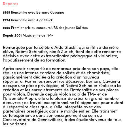
Repères
1989
Rencontre avec Bernard Cavanna
1994
Rencontre avec Aïda Stucki
1995
Premier prix au concours UBS des Jeunes Solistes
Depuis 2001
Musicienne de TM+
Remarquée par la célèbre Aïda Stucki, qui en fit sa dernière
élève, Noëmi Schindler, née à Zurich, tient de cette rencontre
décisive avec cette extraordinaire pédagogue et violoniste,
l’aboutissement de sa formation.
Après avoir remporté de nombreux prix dans son pays, elle
réalise une intense carrière de soliste et de chambriste,
passionnément dédiée à la création d’un nouveau
répertoire. Parmi les rencontres décisives, Bernard Cavanna
occupe une place privilégiée, et Noëmi Schindler réalisera la
création et les enregistrements de l’intégralité de ses pièces
pour violon. Devenue depuis violon solo de TM+ et de
l’Ensemble Aleph, elle a le plaisir de créer un grand nombre
d’œuvres ; ce travail exceptionnel ne l’éloigne pas pour autant
du répertoire classique, qu’elle interprète avec des
partenaires prestigieux dans le monde entier. Elle transmet
cette expérience dans son enseignement au sein du
Conservatoire de Gennevilliers, à des étudiants venus de tous
les horizons.