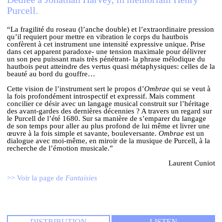
Purcell.
ENGLISH
“La fragilité du roseau (l’anche double) et l’extraordinaire pression
qu’il requiert pour mettre en vibration le corps du hautbois
NEWSLETTER
confèrent à cet instrument une intensité expressive unique. Prise
dans cet apparent paradoxe- une tension maximale pour délivrer
CONTACTS
un son peu puissant mais très pénétrant- la phrase mélodique du
AGENDA
hautbois peut atteindre des vertus quasi métaphysiques: celles de la
beauté au bord du gouffre…
Cette vision de l’instrument sert le propos d’
Ombrae
qui se veut à
la fois profondément introspectif et expressif. Mais comment
concilier ce désir avec un langage musical construit sur l’héritage
des avant-gardes des dernières décennies ? A travers un regard sur
le Purcell de l’été 1680. Sur sa manière de s’emparer du langage
de son temps pour aller au plus profond de lui même et livrer une
œuvre à la fois simple et savante, bouleversante.
Ombrae
est un
dialogue avec moi-même, en miroir de la musique de Purcell, à la
recherche de l’émotion musicale.”
Laurent Cuniot
>> Voir la page de
Fantaisies
DISTRIBUTION
LISTEN