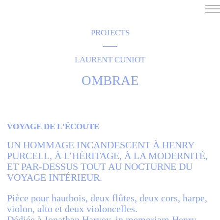
PROJECTS
HOMEPAGE
THE RESIDENCY IN NANTERRE
LAURENT CUNIOT
CREATION RESIDENCY
MUSICAL TERRITORIES
ACTIONS !
OMBRAE
ON TOUR
UPCOMING CREATIONS
PASSED PROJECTS
AUDIO/VIDEO
VOYAGE DE L'ÉCOUTE
PROJECTS
DISCOGRAPHY
UN HOMMAGE INCANDESCENT À HENRY
WHAT’S ON
PURCELL, À L’HÉRITAGE, À LA MODERNITÉ,
TM+
ET PAR-DESSUS TOUT AU NOCTURNE DU
VOYAGE INTÉRIEUR.
MUSICIANS
REPERTOIRE
Pièce pour hautbois, deux flûtes, deux cors, harpe,
TEAM+
violon, alto et deux violoncelles.
ABOUT
PARTNERS AND SUPPORTERS
Dédiée à Jonathan Harvey, in memoriam Henry