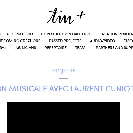
SICAL TERRITORIES
THE RESIDENCY IN NANTERRE
CREATION RESIDE
UPCOMING CREATIONS
PASSED PROJECTS
AUDIO/VIDEO
DIS
TM+
MUSICIANS
REPERTOIRE
TEAM+
PARTNERS AND SUP
PROJECTS
N MUSICALE AVEC LAURENT CUNIOT 