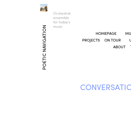
Orchestral
ensemble
for today’s
music
POETIC NAVIGATION
HOMEPAGE
MU
PROJECTS
ON TOUR
ABOUT
CONVERSATIO