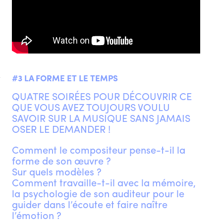
#3 LA FORME ET LE TEMPS
e
QUATRE SOIRÉES POUR DÉCOUVRIR CE
QUE VOUS AVEZ TOUJOURS VOULU
SAVOIR SUR LA MUSIQUE SANS JAMAIS
OSER LE DEMANDER !
Comment le compositeur pense-t-il la
forme de son œuvre ?
Sur quels modèles ?
Comment travaille-t-il avec la mémoire,
la psychologie de son auditeur pour le
guider dans l’écoute et faire naître
l’émotion ?