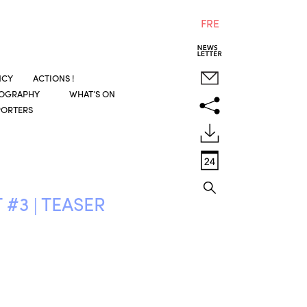
FRE
NCY
ACTIONS !
COGRAPHY
WHAT’S ON
PORTERS
#3 | TEASER