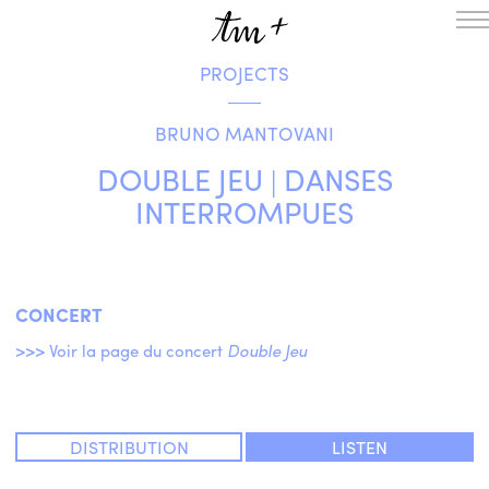
PROJECTS
HOMEPAGE
THE RESIDENCY IN NANTERRE
BRUNO MANTOVANI
CREATION RESIDENCY
MUSICAL TERRITORIES
ACTIONS !
DOUBLE JEU | DANSES
ON TOUR
INTERROMPUES
UPCOMING CREATIONS
PASSED PROJECTS
AUDIO/VIDEO
PROJECTS
DISCOGRAPHY
CONCERT
WHAT’S ON
>>> Voir la page du concert
Double Jeu
TM+
MUSICIANS
REPERTOIRE
DISTRIBUTION
LISTEN
TEAM+
ABOUT
PARTNERS AND SUPPORTERS