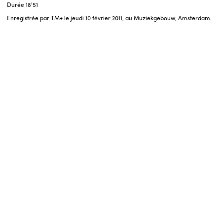
Durée
18'51
Enregistrée par TM+ le jeudi 10 février 2011, au Muziekgebouw, Amsterdam.
ENGLISH
NEWSLETTER
CONTACTS
AGENDA