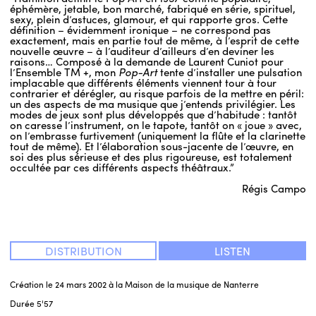
éphémère, jetable, bon marché, fabriqué en série, spirituel,
sexy, plein d’astuces, glamour, et qui rapporte gros. Cette
définition – évidemment ironique – ne correspond pas
ENGLISH
exactement, mais en partie tout de même, à l’esprit de cette
nouvelle œuvre – à l’auditeur d’ailleurs d’en deviner les
NEWSLETTER
raisons… Composé à la demande de Laurent Cuniot pour
l’Ensemble TM +, mon
Pop-Art
tente d’installer une pulsation
CONTACTS
implacable que différents éléments viennent tour à tour
contrarier et dérégler, au risque parfois de la mettre en péril:
AGENDA
un des aspects de ma musique que j’entends privilégier. Les
modes de jeux sont plus développés que d’habitude : tantôt
on caresse l’instrument, on le tapote, tantôt on « joue » avec,
on l’embrasse furtivement (uniquement la flûte et la clarinette
tout de même). Et l’élaboration sous-jacente de l’œuvre, en
soi des plus sérieuse et des plus rigoureuse, est totalement
occultée par ces différents aspects théâtraux.”
Régis Campo
DISTRIBUTION
LISTEN
Création le 24 mars 2002 à la Maison de la musique de Nanterre
Durée
5'57