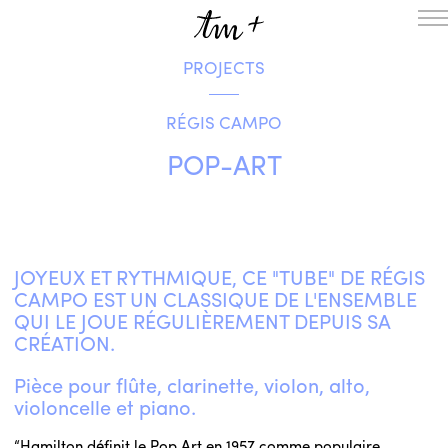
PROJECTS
HOMEPAGE
THE RESIDENCY IN NANTERRE
RÉGIS CAMPO
CREATION RESIDENCY
MUSICAL TERRITORIES
ACTIONS !
POP-ART
ON TOUR
UPCOMING CREATIONS
PASSED PROJECTS
AUDIO/VIDEO
JOYEUX ET RYTHMIQUE, CE "TUBE" DE RÉGIS
PROJECTS
DISCOGRAPHY
CAMPO EST UN CLASSIQUE DE L'ENSEMBLE
WHAT’S ON
QUI LE JOUE RÉGULIÈREMENT DEPUIS SA
TM+
CRÉATION.
MUSICIANS
Pièce pour flûte, clarinette, violon, alto,
REPERTOIRE
violoncelle et piano.
TEAM+
ABOUT
PARTNERS AND SUPPORTERS
“Hamilton définit le Pop Art en 1957 comme populaire,