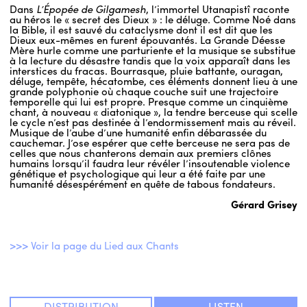
Dans
L’Épopée de Gilgamesh
, l’immortel Utanapistî raconte
au héros le « secret des Dieux » : le déluge. Comme Noé dans
la Bible, il est sauvé du cataclysme dont il est dit que les
Dieux eux-mêmes en furent épouvantés. La Grande Déesse
Mère hurle comme une parturiente et la musique se substitue
à la lecture du désastre tandis que la voix apparaît dans les
interstices du fracas. Bourrasque, pluie battante, ouragan,
déluge, tempête, hécatombe, ces éléments donnent lieu à une
grande polyphonie où chaque couche suit une trajectoire
temporelle qui lui est propre. Presque comme un cinquième
chant, à nouveau « diatonique », la tendre berceuse qui scelle
le cycle n’est pas destinée à l’endormissement mais au réveil.
Musique de l’aube d’une humanité enfin débarassée du
cauchemar. J’ose espérer que cette berceuse ne sera pas de
celles que nous chanterons demain aux premiers clônes
humains lorsqu’il faudra leur révéler l’insoutenable violence
génétique et psychologique qui leur a été faite par une
humanité désespérément en quête de tabous fondateurs.
Gérard Grisey
>>> Voir la page du Lied aux Chants
DISTRIBUTION
LISTEN