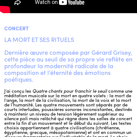
ENGLISH
NEWSLETTER
CONCERT
CONTACTS
LA MORT ET SES RITUELS
AGENDA
Dernière œuvre composée par Gérard Grisey,
cette pièce au seuil de sa propre vie reflète en
profondeur la modernité radicale de la
composition et l’éternité des émotions
poétiques.
J’ai conçu les
Quatre chants pour franchir le seuil
comme une
méditation musicale sur la mort en quatre volets : la mort de
l’ange, la mort de la civilisation, la mort de la voix et la mort
de l’humanité. Les quatre mouvements sont séparés par de
courts interludes, poussières sonores inconsistantes, destinés
à maintenir un niveau de tension légèrement supérieur au
silence poli mais relâché qui règne dans les salles de concert
entre la fin d’un mouvement et le début du suivant. Les textes
choisis appartiennent à quatre civilisations (chrétienne,
égyptienne, grecque, mésopotamienne) et ont en commun un
discours fragmentaire sur l’inéluctable de la mort. Le choix