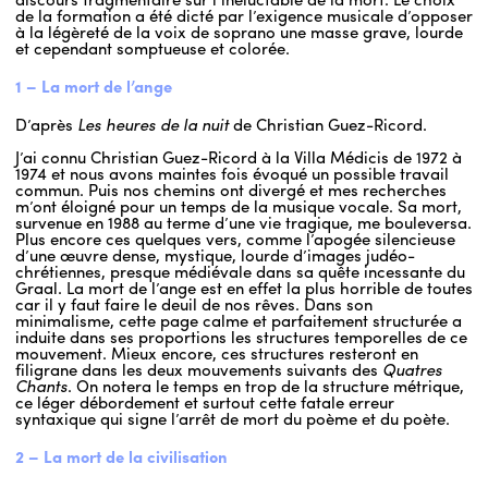
de la formation a été dicté par l’exigence musicale d’opposer
à la légèreté de la voix de soprano une masse grave, lourde
et cependant somptueuse et colorée.
1 – La mort de l’ange
D’après
Les heures de la nuit
de Christian Guez-Ricord.
J’ai connu Christian Guez-Ricord à la Villa Médicis de 1972 à
1974 et nous avons maintes fois évoqué un possible travail
commun. Puis nos chemins ont divergé et mes recherches
m’ont éloigné pour un temps de la musique vocale. Sa mort,
survenue en 1988 au terme d’une vie tragique, me bouleversa.
Plus encore ces quelques vers, comme l’apogée silencieuse
d’une œuvre dense, mystique, lourde d’images judéo-
chrétiennes, presque médiévale dans sa quête incessante du
Graal. La mort de l’ange est en effet la plus horrible de toutes
car il y faut faire le deuil de nos rêves. Dans son
minimalisme, cette page calme et parfaitement structurée a
induite dans ses proportions les structures temporelles de ce
mouvement. Mieux encore, ces structures resteront en
filigrane dans les deux mouvements suivants des
Quatres
Chants
. On notera le temps en trop de la structure métrique,
ce léger débordement et surtout cette fatale erreur
syntaxique qui signe l’arrêt de mort du poème et du poète.
2 – La mort de la civilisation