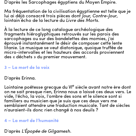
D’après les Sarcophages égyptiens du Moyen Empire.
Ma fréquentation de la civilisation égyptienne est telle que je
lui ai déjà consacré trois pièces dont
Jour, Contre-Jour
,
lointain écho de la lecture du
Livre des Morts
.
À la lecture de ce long catalogue archéologique des
fragments hiéroglyphiques retrouvés sur les parois des
sarcophages ou sur des bandelettes des momies, j’ai
éprouvé instantanément le désir de composer cette lente
litanie. La musique se veut diatonique, quoique truffée de
micro-intervalles et les hauteurs des accords proviennent
des « déchets » du premier mouvement.
3 – La mort de la voix
D’après Erinna.
e
Lointaine poétesse grecque du VI
siècle avant notre ère dont
on ne sait presque rien, Erinna nous a laissé ces deux vers. Le
vide, l’écho, la voix, l’ombre des sons et le silence sont si
familiers au musicien que je suis que ces deux vers me
semblaient attendre une traduction musicale. Tant de siècles
n’auraient-ils donc rien changé à nos deuils ?
4 – La mort de l’humanité
D’après
L’Épopée de Gilgamesh
.