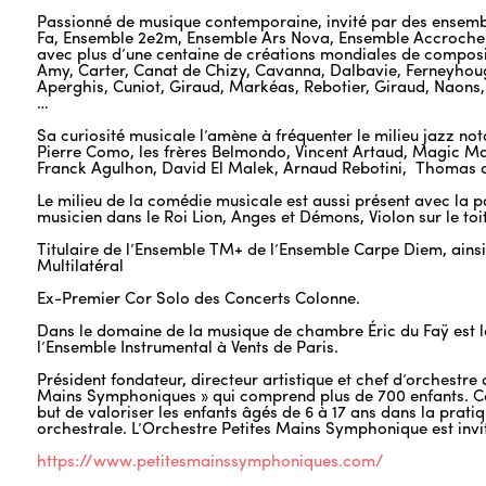
Passionné de musique contemporaine, invité par des ensemb
Fa, Ensemble 2e2m, Ensemble Ars Nova, Ensemble Accroche 
avec plus d’une centaine de créations mondiales de composit
Amy, Carter, Canat de Chizy, Cavanna, Dalbavie, Ferneyhou
Aperghis, Cuniot, Giraud, Markéas, Rebotier, Giraud, Naons, 
…
Sa curiosité musicale l’amène à fréquenter le milieu jazz n
Pierre Como, les frères Belmondo, Vincent Artaud, Magic Mal
Franck Agulhon, David El Malek, Arnaud Rebotini, Thomas 
Le milieu de la comédie musicale est aussi présent avec la p
musicien dans le Roi Lion, Anges et Démons, Violon sur le toi
Titulaire de l’Ensemble TM+ de l’Ensemble Carpe Diem, ains
Multilatéral
Ex-Premier Cor Solo des Concerts Colonne.
Dans le domaine de la musique de chambre Éric du Faÿ est le
l’Ensemble Instrumental à Vents de Paris.
Président fondateur, directeur artistique et chef d’orchestre d
Mains Symphoniques » qui comprend plus de 700 enfants. Ce
but de valoriser les enfants âgés de 6 à 17 ans dans la pratiq
orchestrale. L’Orchestre Petites Mains Symphonique est invi
https://www.petitesmainssymphoniques.com/