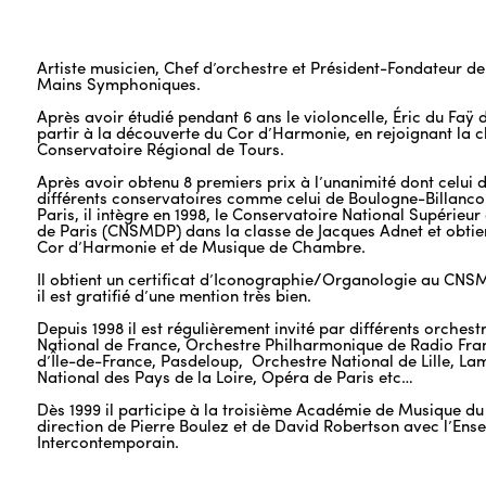
Artiste musicien, Chef d’orchestre et Président-Fondateur de 
Mains Symphoniques.
Après avoir étudié pendant 6 ans le violoncelle, Éric du Faÿ 
partir à la découverte du Cor d’Harmonie, en rejoignant la c
Conservatoire Régional de Tours.
Après avoir obtenu 8 premiers prix à l’unanimité dont celui 
différents conservatoires comme celui de Boulogne-Billanco
Paris, il intègre en 1998, le Conservatoire National Supérie
de Paris (CNSMDP) dans la classe de Jacques Adnet et obtient
Cor d’Harmonie et de Musique de Chambre.
Il obtient un certificat d’Iconographie/Organologie au CNS
il est gratifié d’une mention très bien.
Depuis 1998 il est régulièrement invité par différents orches
National de France, Orchestre Philharmonique de Radio Fra
d’Île-de-France, Pasdeloup, Orchestre National de Lille, L
National des Pays de la Loire, Opéra de Paris etc…
Dès 1999 il participe à la troisième Académie de Musique du 
direction de Pierre Boulez et de David Robertson avec l’Ens
Intercontemporain.