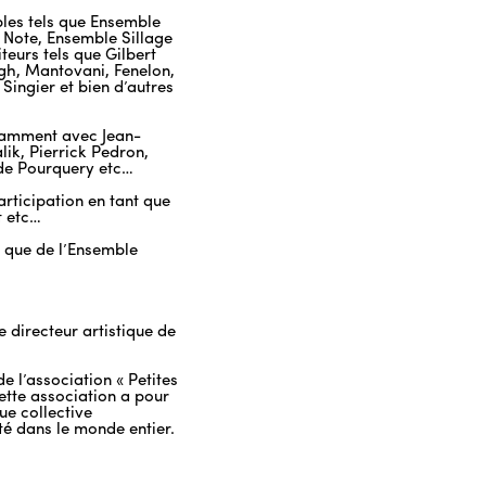
les tels que Ensemble
Note, Ensemble Sillage
eurs tels que Gilbert
gh, Mantovani, Fenelon,
Singier et bien d’autres
otamment avec Jean-
ik, Pierrick Pedron,
de Pourquery etc…
articipation en tant que
t etc…
i que de l’Ensemble
 directeur artistique de
e l’association « Petites
tte association a pour
ue collective
té dans le monde entier.