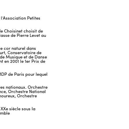
l’Association Petites
de Choisinet choisit de
lasse de Pierre Levet au
de cor naturel dans
urt, Conservatoire de
ur de Musique et de Danse
 en 2001 le 1er Prix de
MDP de Paris pour lequel
tres nationaux. Orchestre
nce, Orchestre National
amoureux, Orchestre
XXe siècle sous la
emble