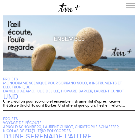
L’ENSEMBLE
SAISON
ENSEMBLE
A LA UNE
PROJETS
MÉDIATION
NOUS SOUTENIR
PROJETS
ENGLISH
MONODRAME SCÉNIQUE POUR SOPRANO SOLO, 8 INSTRUMENTS ET
ÉLECTRONIQUE
NEWSLETTER
DANIEL D'ADAMO, JULIE DELILLE, HOWARD BARKER, LAURENT CUNIOT
UND
CONTACTS
Une création pour soprano et ensemble instrumental d’après l’œuvre
théâtrale Und d’Howard Barker. Und attend quelqu’un. Il est en retard.…
AGENDA
PROJETS
VOYAGE DE L'ÉCOUTE
ARNOLD SCHÖNBERG, LAURENT CUNIOT, CHRISTOPHE SCHAEFFER,
NICOLAS DE STAËL, TRIO POLYCORDES
D'UNE SÉRÉNADE L'AUTRE