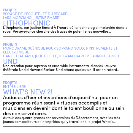
PROJETS
VOYAGE DE L'ÉCOUTE...ET DU REGARD
LARA MORCIANO, JUSTINE EMARD
LITHOPHONIC
Lithophonic, par Justine Emard À l’heure où la technologie implantée dans le
rover Perseverance cherche des traces de potentielles nouvelles…
PROJETS
MONODRAME SCÉNIQUE POUR SOPRANO SOLO, 8 INSTRUMENTS ET
ÉLECTRONIQUE
DANIEL D'ADAMO, JULIE DELILLE, HOWARD BARKER, LAURENT CUNIOT
UND
Une création pour soprano et ensemble instrumental d’après l’œuvre
théâtrale Und d’Howard Barker. Und attend quelqu’un. Il est en retard.…
PROJETS
ENTRÉE LIBRE
WHAT'S NEW ?!
Audaces d’hier et inventions d’aujourd’hui pour un
programme réunissant virtuoses accomplis et
musiciens en devenir dont le talent bouillonne au sein
des conservatoires.
Autour des quatre grands conservatoires du Département, avec les très
jeunes compositeurs et interprètes qui y travaillent, le projet What’s…