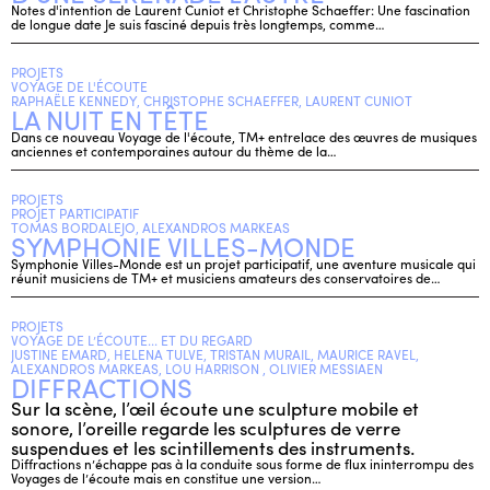
Notes d'intention de Laurent Cuniot et Christophe Schaeffer: Une fascination
de longue date Je suis fasciné depuis très longtemps, comme…
PROJETS
VOYAGE DE L'ÉCOUTE
RAPHAËLE KENNEDY, CHRISTOPHE SCHAEFFER, LAURENT CUNIOT
LA NUIT EN TÊTE
Dans ce nouveau Voyage de l'écoute, TM+ entrelace des œuvres de musiques
anciennes et contemporaines autour du thème de la…
PROJETS
PROJET PARTICIPATIF
TOMAS BORDALEJO, ALEXANDROS MARKEAS
SYMPHONIE VILLES-MONDE
Symphonie Villes-Monde est un projet participatif, une aventure musicale qui
réunit musiciens de TM+ et musiciens amateurs des conservatoires de…
PROJETS
VOYAGE DE L’ÉCOUTE... ET DU REGARD
JUSTINE EMARD, HELENA TULVE, TRISTAN MURAIL, MAURICE RAVEL,
ALEXANDROS MARKEAS, LOU HARRISON , OLIVIER MESSIAEN
DIFFRACTIONS
Sur la scène, l’œil écoute une sculpture mobile et
sonore, l’oreille regarde les sculptures de verre
suspendues et les scintillements des instruments.
Diffractions n’échappe pas à la conduite sous forme de flux ininterrompu des
Voyages de l’écoute mais en constitue une version…