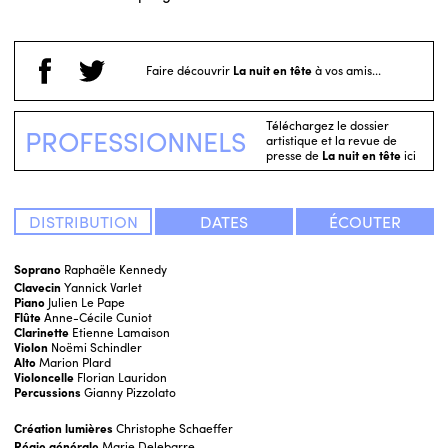
Faire découvrir
La nuit en tête
à vos amis...
Téléchargez le dossier
PROFESSIONNELS
artistique et la revue de
presse de
La nuit en tête
ici
DISTRIBUTION
DATES
ÉCOUTER
Soprano
Raphaële Kennedy
Clavecin
Yannick Varlet
Piano
Julien Le Pape
Flûte
Anne-Cécile Cuniot
Clarinette
Etienne Lamaison
Violon
Noëmi Schindler
Alto
Marion Plard
Violoncelle
Florian Lauridon
Percussions
Gianny Pizzolato
Création lumières
Christophe Schaeffer
Régie générale
Marie Delebarre