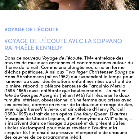
VOYAGE DE L'ÉCOUTE
VOYAGE DE L'ÉCOUTE AVEC LA SOPRANO
RAPHAËLE KENNEDY
Dans ce nouveau
Voyage de l’écoute,
TM+ entrelace des
œuvres de musiques anciennes et contemporaines autour du
thème de la nuit. Comme une plongée nocturne en forme
d’échos poétiques. Ainsi aux T
wo Inger Christensen Songs
de
Hans Abrahamsen (né en 1952) qui suspendent le temps pour
ramener au cœur des émotions enfantines nées du chant de
la mère, répond la célèbre berceuse de Tarquinio Merula
(1595-1665) aussi entêtante que bouleversante.
La nuit en
tête
de Georges Aperghis (né en 1945) fait résonner le doux
tumulte intérieur, obsessionnel d’une femme aux prises avec
ses pensées, comme en miroir de la douceur étrange de
See,
even night herself is here
, cet air célèbre d’Henry Purcell
(1659-1695) extrait de son opéra
The fairy Queen
. D’autres
musiques de Claude Lejeune, d’un Anonyme du XVII° siècle,…
s’inscrivent dans ce tissage du passé et du présent où les
siècles s’estompent pour mieux révéler à l’auditeur la
singularité, l’intensité expressive intemporelle de chacune
des œuvres de ce programme inédit.