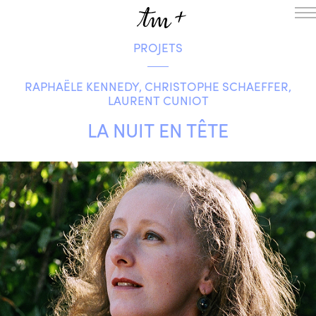
PROJETS
L’ENSEMBLE
SAISON
RAPHAËLE KENNEDY, CHRISTOPHE SCHAEFFER,
A LA UNE
LAURENT CUNIOT
PROJETS
LA NUIT EN TÊTE
MÉDIATION
NOUS SOUTENIR
ENGLISH
NEWSLETTER
CONTACTS
AGENDA