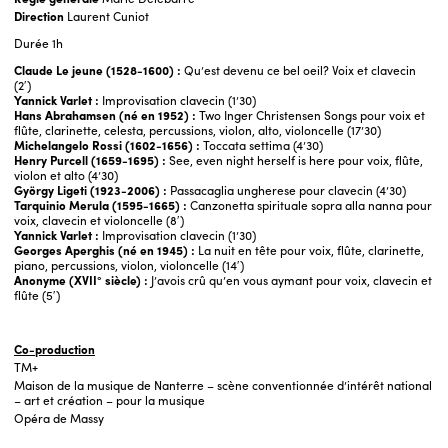
Direction
Laurent Cuniot
Durée
1h
Claude Le jeune (1528-1600) :
Qu’est devenu ce bel oeil? Voix et clavecin
(2′)
Yannick Varlet :
Improvisation clavecin
(1’30)
Hans Abrahamsen (né en 1952) :
Two Inger Christensen Songs pour voix et
flûte, clarinette, celesta, percussions, violon, alto, violoncelle (17’30)
Michelangelo Rossi (1602-1656) :
Toccata settima
(4’30)
Henry Purcell (1659-1695) :
See, even night herself is here pour voix, flûte,
violon et alto (4’30)
György Ligeti (1923-2006) :
Passacaglia ungherese pour clavecin (4’30)
Tarquinio Merula (1595-1665) :
Canzonetta spirituale sopra alla nanna pour
voix, clavecin et violoncelle (8′)
Yannick Varlet :
Improvisation clavecin
(1’30)
Georges Aperghis (né en 1945) :
La nuit en tête pour voix, flûte, clarinette,
piano, percussions, violon, violoncelle (14′)
Anonyme (XVII° siècle) :
J’avois crû qu’en vous aymant pour voix, clavecin et
flûte (5′)
Co-production
TM+
Maison de la musique de Nanterre – scène conventionnée d’intérêt national
– art et création – pour la musique
Opéra de Massy