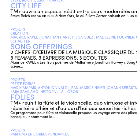
STEVE REICH, ELLIOTT CARTER
CITY LIFE
TM+ ouvre un espace inédit entre deux modernités am
Steve Reich est né en 1936 à New York, là où Elliott Carter naissait en 1908
PROJETS
CRÉATION
MAURICE RAVEL , JONATHAN HARVEY, LISA GUEZ , MADELEINE FOURNIER,
SCHAEFFER
SONG OFFERINGS
2 CHEFS-D’ŒUVRE DE LA MUSIQUE CLASSIQUE DU 
3 FEMMES, 3 EXPRESSIONS, 3 ECOUTES
Maurice RAVEL « Les Trois poèmes de Mallarmé » Jonathan Harvey « Song 
scène…
PROJETS
PETITE FORME
MARIN MARAIS, ANTONIO VIVALDI, JEAN-MARC SINGIER, JOHANN SEBASTI
KAIJA SAARIAHO, HEITOR VILLA-LOBOS
FOLIES
TM+ réunit la flûte et le violoncelle, duo virtuose et i
répertoire d'hier et d'aujourd'hui aux sonorités riches 
Ce programme pour flûte et violoncelle propose un voyage entre des pièces
baroque - notamment le…
PROJETS
PARFUMS EN CORRESPONDANCES