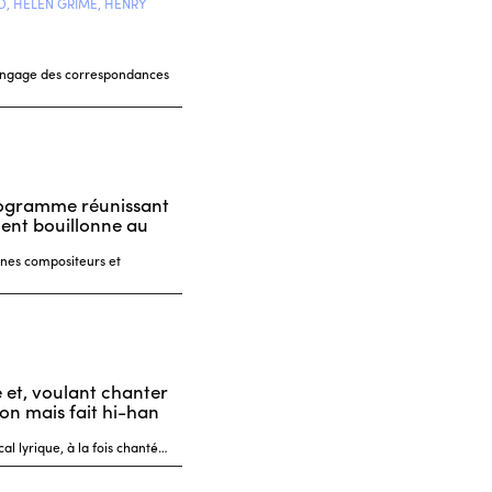
, HELEN GRIME, HENRY
t engage des correspondances
programme réunissant
lent bouillonne au
unes compositeurs et
e et, voulant chanter
on mais fait hi-han
al lyrique, à la fois chanté…