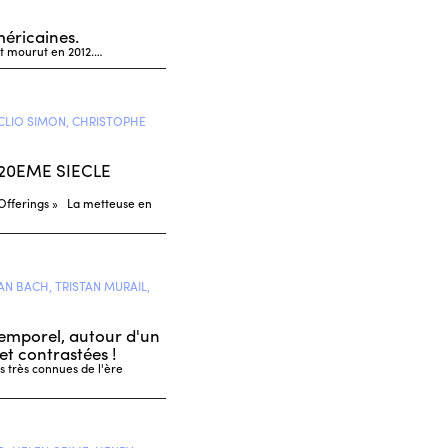
éricaines.
 et mourut en 2012.…
 CLIO SIMON, CHRISTOPHE
20EME SIECLE
Offerings » La metteuse en
AN BACH, TRISTAN MURAIL,
ntemporel, autour d'un
et contrastées !
 très connues de l'ère