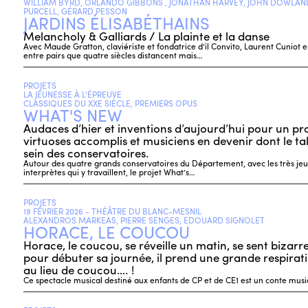
WILLIAM BYRD, ORLANDO GIBBONS , JONATHAN HARVEY, JOHN DOWLAND
PURCELL, GÉRARD PESSON
JARDINS ÉLISABÉTHAINS
Melancholy & Galliards / La plainte et la danse
Avec Maude Gratton, claviériste et fondatrice d’il Convito, Laurent Cunio
entre pairs que quatre siècles distancent mais…
PROJETS
LA JEUNESSE À L'ÉPREUVE
CLASSIQUES DU XXE SIÈCLE, PREMIERS OPUS
WHAT'S NEW
Audaces d’hier et inventions d’aujourd’hui pour un 
virtuoses accomplis et musiciens en devenir dont le ta
sein des conservatoires.
Autour des quatre grands conservatoires du Département, avec les très je
interprètes qui y travaillent, le projet What’s…
PROJETS
19 FÉVRIER 2026 - THÉÂTRE DU BLANC-MESNIL
ALEXANDROS MARKEAS, PIERRE SENGES, EDOUARD SIGNOLET
HORACE, LE COUCOU
Horace, le coucou, se réveille un matin, se sent bizarr
pour débuter sa journée, il prend une grande respirati
au lieu de coucou…. !
Ce spectacle musical destiné aux enfants de CP et de CE1 est un conte music