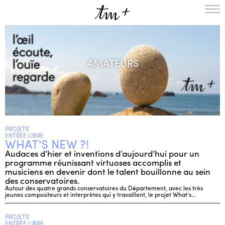
L’ENSEMBLE
SAISON
AMATEURS
A LA UNE
PROJETS
MÉDIATION
NOUS SOUTENIR
PROJETS
ENGLISH
ENTRÉE LIBRE
WHAT'S NEW ?!
NEWSLETTER
Audaces d’hier et inventions d’aujourd’hui pour un
programme réunissant virtuoses accomplis et
CONTACTS
musiciens en devenir dont le talent bouillonne au sein
AGENDA
des conservatoires.
Autour des quatre grands conservatoires du Département, avec les très
jeunes compositeurs et interprètes qui y travaillent, le projet What’s…
PROJETS
ENTRÉE LIBRE