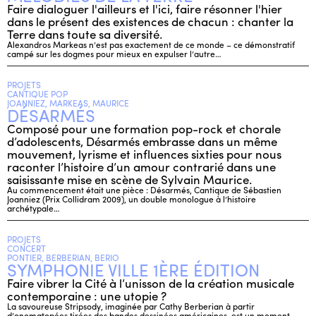
Faire dialoguer l'ailleurs et l'ici, faire résonner l'hier
dans le présent des existences de chacun : chanter la
Terre dans toute sa diversité.
Alexandros Markeas n’est pas exactement de ce monde – ce démonstratif
campé sur les dogmes pour mieux en expulser l’autre…
PROJETS
CANTIQUE POP
JOANNIEZ, MARKEAS, MAURICE
DÉSARMÉS
Composé pour une formation pop-rock et chorale
d’adolescents, Désarmés embrasse dans un même
mouvement, lyrisme et influences sixties pour nous
raconter l’histoire d’un amour contrarié dans une
saisissante mise en scène de Sylvain Maurice.
Au commencement était une pièce : Désarmés, Cantique de Sébastien
Joanniez (Prix Collidram 2009), un double monologue à l’histoire
archétypale…
PROJETS
CONCERT
PONTIER, BERBERIAN, BERIO
SYMPHONIE VILLE 1ÈRE ÉDITION
Faire vibrer la Cité à l’unisson de la création musicale
contemporaine : une utopie ?
La savoureuse Stripsody, imaginée par Cathy Berberian à partir
d’onomatopées tirées des bandes dessinées américaines, est un moment