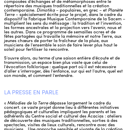
composées d’échanges et de métamorphoses entre le
répertoire des musiques traditionnelles et la création
contemporaine.
Dimotika
– populaires, en grec – et
Planète
Terre
– spécialement écrite pour le projet, dans le cadre du
dispositif la Fabrique Musique Contemporaine de la Sacem –
multiplient les sens du métissage : la tradition et l’invention,
les formes ancestrales et la projection vers l’avenir, nous et
les autres. Dans ce programme de semailles ocres et de
fêtes partagées qui travaille la mémoire et notre Terre, aux
jeunes chœurs de porter la fraîcheur de la pluie, aux
musiciens de l’ensemble le soin de faire lever plus haut le
soleil pour fertiliser la rencontre.
S’ouvre alors, au terme d’une saison entière d’écoute et de
transmission, un espace bien plus vaste que celui de
l’évocation folklorique : quelque part où il est nécessaire
d’aller s’interroger, dès l’enfance, sur qui est l’autre, quel est
son monde, et comment l’entendre.
LA PRESSE EN PARLE
«
Mélodies de la Terre
dépasse largement le cadre du
concert. ce vaste projet donne lieu à différentes initiatives
pédagogiques et culturelles impliquant les parents et les
adhérents du Centre social et culturel des Acacias : ateliers
de découverte des musiques traditionnelles, sorties à des
spectacles, visites de lieux culturels, rencontre avec des
musiciens… Une approche sensible et vivante de la création