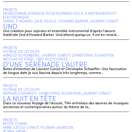
PROJETS
MONODRAME SCÉNIQUE POUR SOPRANO SOLO, 8 INSTRUMENTS ET
ÉLECTRONIQUE
DANIEL D'ADAMO, JULIE DELILLE, HOWARD BARKER, LAURENT CUNIOT
UND
Une création pour soprano et ensemble instrumental d’après l’œuvre
théâtrale Und d’Howard Barker. Und attend quelqu’un. Il est en retard.…
PROJETS
VOYAGE DE L'ÉCOUTE
ARNOLD SCHÖNBERG, LAURENT CUNIOT, CHRISTOPHE SCHAEFFER,
NICOLAS DE STAËL, TRIO POLYCORDES
D'UNE SÉRÉNADE L'AUTRE
Notes d'intention de Laurent Cuniot et Christophe Schaeffer: Une fascination
de longue date Je suis fasciné depuis très longtemps, comme…
PROJETS
VOYAGE DE L'ÉCOUTE
RAPHAËLE KENNEDY, CHRISTOPHE SCHAEFFER, LAURENT CUNIOT
LA NUIT EN TÊTE
Dans ce nouveau Voyage de l'écoute, TM+ entrelace des œuvres de musiques
anciennes et contemporaines autour du thème de la…
PROJETS
PETITE FORME
ANNE-CÉCILE CUNIOT, FLORIAN LAURIDON