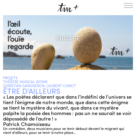
L’ENSEMBLE
SAISON
ENGAGÉ
A LA UNE
PROJETS
MÉDIATION
NOUS SOUTENIR
PROJETS
ENGLISH
THÉÂTRE MUSICAL INTIME
CHRISTIAN GANGNERON, LAURENT CUNIOT
ÊTRE D'AILLEURS
NEWSLETTER
« Les poètes déclarent que dans l’indéfini de l’univers se
CONTACTS
tient l’énigme de notre monde, que dans cette énigme
AGENDA
se tient le mystère du vivant, que dans ce mystère
palpite la poésie des hommes : pas un ne saurait se voir
dépossédé de l’autre ! »
Patrick Chamoiseau
Un comédien, deux musiciens pour se tenir debout devant le migrant qui
vient d’ailleurs, pour se tenir à notre place…