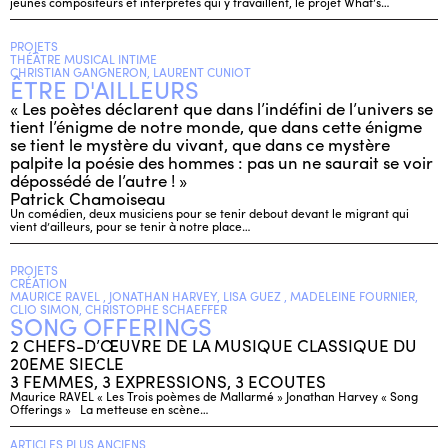
jeunes compositeurs et interprètes qui y travaillent, le projet What’s…
PROJETS
THÉÂTRE MUSICAL INTIME
CHRISTIAN GANGNERON, LAURENT CUNIOT
ÊTRE D'AILLEURS
« Les poètes déclarent que dans l’indéfini de l’univers se
tient l’énigme de notre monde, que dans cette énigme
se tient le mystère du vivant, que dans ce mystère
palpite la poésie des hommes : pas un ne saurait se voir
dépossédé de l’autre ! »
Patrick Chamoiseau
Un comédien, deux musiciens pour se tenir debout devant le migrant qui
vient d’ailleurs, pour se tenir à notre place…
PROJETS
CRÉATION
MAURICE RAVEL , JONATHAN HARVEY, LISA GUEZ , MADELEINE FOURNIER,
CLIO SIMON, CHRISTOPHE SCHAEFFER
SONG OFFERINGS
2 CHEFS-D’ŒUVRE DE LA MUSIQUE CLASSIQUE DU
20EME SIECLE
3 FEMMES, 3 EXPRESSIONS, 3 ECOUTES
Maurice RAVEL « Les Trois poèmes de Mallarmé » Jonathan Harvey « Song
Offerings » La metteuse en scène…
ARTICLES PLUS ANCIENS