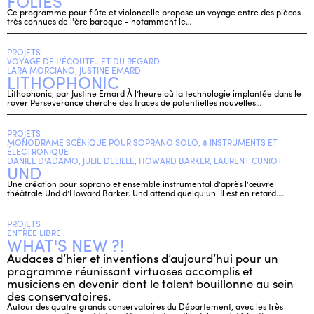
FOLIES
Ce programme pour flûte et violoncelle propose un voyage entre des pièces
très connues de l'ère baroque - notamment le…
PROJETS
VOYAGE DE L'ÉCOUTE...ET DU REGARD
LARA MORCIANO, JUSTINE EMARD
LITHOPHONIC
Lithophonic, par Justine Emard À l’heure où la technologie implantée dans le
rover Perseverance cherche des traces de potentielles nouvelles…
PROJETS
MONODRAME SCÉNIQUE POUR SOPRANO SOLO, 8 INSTRUMENTS ET
ÉLECTRONIQUE
DANIEL D'ADAMO, JULIE DELILLE, HOWARD BARKER, LAURENT CUNIOT
UND
Une création pour soprano et ensemble instrumental d’après l’œuvre
théâtrale Und d’Howard Barker. Und attend quelqu’un. Il est en retard.…
PROJETS
ENTRÉE LIBRE
WHAT'S NEW ?!
Audaces d’hier et inventions d’aujourd’hui pour un
programme réunissant virtuoses accomplis et
musiciens en devenir dont le talent bouillonne au sein
des conservatoires.
Autour des quatre grands conservatoires du Département, avec les très