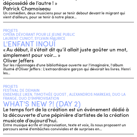
dépossédé de l’autre ! »
Patrick Chamoiseau
Un comédien, deux musiciens pour se tenir debout devant le migrant qui
vient d’ailleurs, pour se tenir à notre place…
PROJETS
OPÉRA DÉVORANT POUR LE JEUNE PUBLIC
LAURENT CUNIOT, SYLVAIN MAURICE
L'ENFANT INOUÏ
« Au début, il s’était dit qu’il allait juste goûter un mot,
simplement pour voir… »
Oliver Jeffers
Sur les rayonnages d’une bibliothèque ouverte sur l’imaginaire, l’album
illustré d’Oliver Jeffers : L’extraordinaire garçon qui dévorait les livres. Henri
les…
PROJETS
FESTIVAL DE DEMAIN
ENSEMBLE LIKEN, TIMOTHÉE QUOST , ALEXANDROS MARKEAS, DUO LA
FRANGE, DUO D'IMPROVISATION
WHAT'S NEW ?! (DAY 2)
Le temps fort de la création est un événement dédié à
la découverte d’une pépinière d’artistes de la création
musicale d’aujourd’hui.
Entre musique écrite et improvisation, texte et voix, ils nous proposent un
parcours semé d’embûches conviviales et de surprises en…