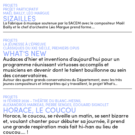
PROJETS
PROJET PARTICIPATIF
MAËL BAILLY, LÉO MARGUE
SIZAILLES
La Fabrique à musique soutenue par la SACEM avec le compositeur Maël
Bailly et le chef d’orchestre Léo Margue prend forme.…
PROJETS
LA JEUNESSE À L'ÉPREUVE
CLASSIQUES DU XXE SIÈCLE, PREMIERS OPUS
WHAT'S NEW
Audaces d’hier et inventions d’aujourd’hui pour un
programme réunissant virtuoses accomplis et
musiciens en devenir dont le talent bouillonne au sein
des conservatoires.
Autour des quatre grands conservatoires du Département, avec les très
jeunes compositeurs et interprètes qui y travaillent, le projet What’s…
PROJETS
19 FÉVRIER 2026 - THÉÂTRE DU BLANC-MESNIL
ALEXANDROS MARKEAS, PIERRE SENGES, EDOUARD SIGNOLET
HORACE, LE COUCOU
Horace, le coucou, se réveille un matin, se sent bizarre
et, voulant chanter pour débuter sa journée, il prend
une grande respiration mais fait hi-han au lieu de
coucou…. !