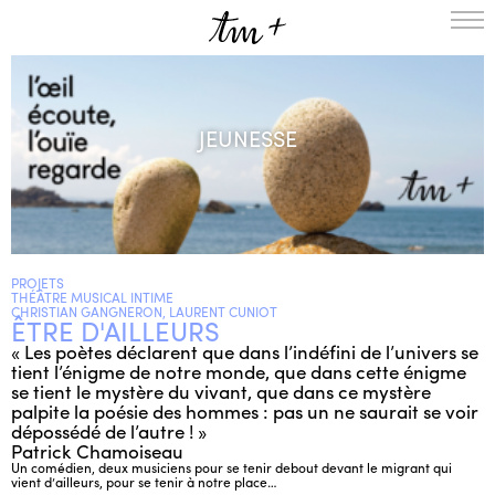
L’ENSEMBLE
SAISON
JEUNESSE
A LA UNE
PROJETS
MÉDIATION
NOUS SOUTENIR
PROJETS
ENGLISH
THÉÂTRE MUSICAL INTIME
CHRISTIAN GANGNERON, LAURENT CUNIOT
ÊTRE D'AILLEURS
NEWSLETTER
« Les poètes déclarent que dans l’indéfini de l’univers se
CONTACTS
tient l’énigme de notre monde, que dans cette énigme
AGENDA
se tient le mystère du vivant, que dans ce mystère
palpite la poésie des hommes : pas un ne saurait se voir
dépossédé de l’autre ! »
Patrick Chamoiseau
Un comédien, deux musiciens pour se tenir debout devant le migrant qui
vient d’ailleurs, pour se tenir à notre place…