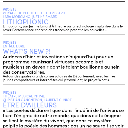
PROJETS
VOYAGE DE L'ÉCOUTE...ET DU REGARD
LARA MORCIANO, JUSTINE EMARD
LITHOPHONIC
Lithophonic, par Justine Emard À l’heure où la technologie implantée dans le
rover Perseverance cherche des traces de potentielles nouvelles…
PROJETS
ENTRÉE LIBRE
WHAT'S NEW ?!
Audaces d’hier et inventions d’aujourd’hui pour un
programme réunissant virtuoses accomplis et
musiciens en devenir dont le talent bouillonne au sein
des conservatoires.
Autour des quatre grands conservatoires du Département, avec les très
jeunes compositeurs et interprètes qui y travaillent, le projet What’s…
PROJETS
THÉÂTRE MUSICAL INTIME
CHRISTIAN GANGNERON, LAURENT CUNIOT
ÊTRE D'AILLEURS
« Les poètes déclarent que dans l’indéfini de l’univers se
tient l’énigme de notre monde, que dans cette énigme
se tient le mystère du vivant, que dans ce mystère
palpite la poésie des hommes : pas un ne saurait se voir