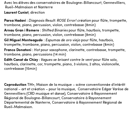
Avec les élèves des conservatoires de Boulogne-Billancourt, Gennevilliers,
Rueil-Malmaison et Nanterre
Laurent Cuniot
, direction
Parsa Hadavi
:
Diagnosis Result: ROSE Error!
création
pour flûte, trompette,
trombone, piano, percussion, violon, contrebasse (8min)
Arnau Gran i Romero
:
Shifted Binaries
pour flûte, hautbois, trompette,
trombone, piano, percussion, violon, contrebasse (8min)
Gil Miguel Monteagudo
:
Espumas de oro viejo
pour flûte, hautbois,
trompette, trombone, piano, percussion, violon, contrebasse (8min)
Franco Donatoni
:
Hot
pour saxophone, clarinette, contrebasse, trompette,
trombone, piano, percussions (14 min)
Edith Canat de Chizy
:
Vagues se brisant contre le vent
pour flûte solo,
hautbois, clarinette, cor, trompette, piano, 3 violons, 2 altos, violoncelle,
contrebasse (15min)
Coproduction
TM+, Maison de la musique – scène conventionnée d’intérêt
national – art et création – pour la musique, Conservatoire Edgar Varèse de
Gennevilliers (CRD musique et danse), Conservatoire à Rayonnement
Régional de Boulogne-Billancourt, Conservatoire à Rayonnement
Départemental de Nanterre, Conservatoire à Rayonnement Régional de
Rueil-Malmaison.