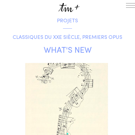
PROJETS
L’ENSEMBLE
SAISON
CLASSIQUES DU XXE SIÈCLE, PREMIERS OPUS
A LA UNE
PROJETS
WHAT'S NEW
MÉDIATION
NOUS SOUTENIR
ENGLISH
NEWSLETTER
CONTACTS
AGENDA