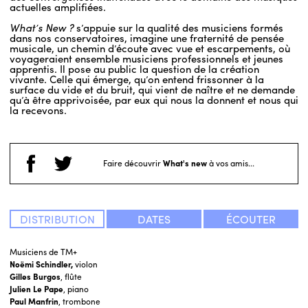
actuelles amplifiées.
What’s New ?
s’appuie sur la qualité des musiciens formés
dans nos conservatoires, imagine une fraternité de pensée
musicale, un chemin d’écoute avec vue et escarpements, où
voyageraient ensemble musiciens professionnels et jeunes
apprentis. Il pose au public la question de la création
vivante. Celle qui émerge, qu’on entend frissonner à la
surface du vide et du bruit, qui vient de naître et ne demande
qu’à être apprivoisée, par eux qui nous la donnent et nous qui
la recevons.
Faire découvrir
What's new
à vos amis...
DISTRIBUTION
DATES
ÉCOUTER
Musiciens de TM+
Noëmi Schindler,
violon
Gilles Burgos
, flûte
Julien Le Pape
, piano
Paul Manfrin
, trombone