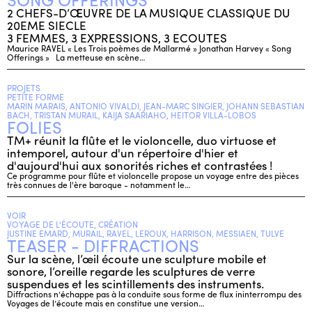
2 CHEFS-D’ŒUVRE DE LA MUSIQUE CLASSIQUE DU
20EME SIECLE
3 FEMMES, 3 EXPRESSIONS, 3 ECOUTES
Maurice RAVEL « Les Trois poèmes de Mallarmé » Jonathan Harvey « Song
Offerings » La metteuse en scène…
PROJETS
PETITE FORME
MARIN MARAIS, ANTONIO VIVALDI, JEAN-MARC SINGIER, JOHANN SEBASTIAN
BACH, TRISTAN MURAIL, KAIJA SAARIAHO, HEITOR VILLA-LOBOS
FOLIES
TM+ réunit la flûte et le violoncelle, duo virtuose et
intemporel, autour d'un répertoire d'hier et
d'aujourd'hui aux sonorités riches et contrastées !
Ce programme pour flûte et violoncelle propose un voyage entre des pièces
très connues de l'ère baroque - notamment le…
VOIR
VOYAGE DE L'ÉCOUTE, CRÉATION
JUSTINE EMARD, MURAIL, RAVEL, LEROUX, HARRISON, MESSIAEN, TULVE
TEASER - DIFFRACTIONS
Sur la scène, l’œil écoute une sculpture mobile et
sonore, l’oreille regarde les sculptures de verre
suspendues et les scintillements des instruments.
Diffractions n’échappe pas à la conduite sous forme de flux ininterrompu des
Voyages de l’écoute mais en constitue une version…