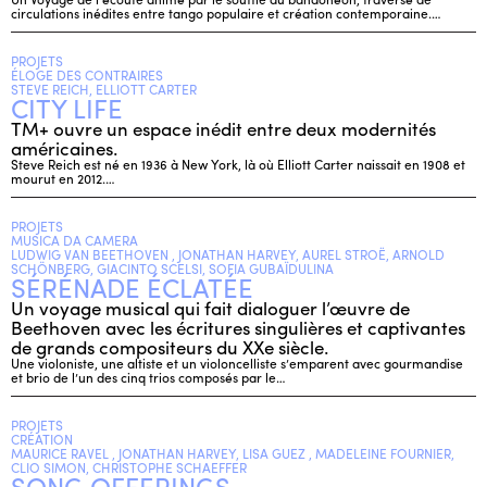
circulations inédites entre tango populaire et création contemporaine.…
PROJETS
ÉLOGE DES CONTRAIRES
STEVE REICH, ELLIOTT CARTER
CITY LIFE
TM+ ouvre un espace inédit entre deux modernités
américaines.
Steve Reich est né en 1936 à New York, là où Elliott Carter naissait en 1908 et
mourut en 2012.…
PROJETS
MUSICA DA CAMERA
LUDWIG VAN BEETHOVEN , JONATHAN HARVEY, AUREL STROË, ARNOLD
SCHÖNBERG, GIACINTO SCELSI, SOFIA GUBAÏDULINA
SÉRÉNADE ÉCLATÉE
Un voyage musical qui fait dialoguer l’œuvre de
Beethoven avec les écritures singulières et captivantes
de grands compositeurs du XXe siècle.
Une violoniste, une altiste et un violoncelliste s’emparent avec gourmandise
et brio de l’un des cinq trios composés par le…
PROJETS
CRÉATION
MAURICE RAVEL , JONATHAN HARVEY, LISA GUEZ , MADELEINE FOURNIER,
CLIO SIMON, CHRISTOPHE SCHAEFFER
SONG OFFERINGS