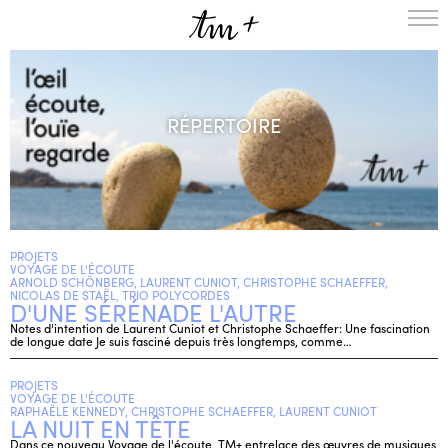
L’ENSEMBLE
SAISON
RÉPERTOIRE
A LA UNE
PROJETS
MÉDIATION
NOUS SOUTENIR
PROJETS
ENGLISH
VOYAGE DE L'ÉCOUTE
ARNOLD SCHÖNBERG, LAURENT CUNIOT, CHRISTOPHE SCHAEFFER,
NEWSLETTER
NICOLAS DE STAËL, TRIO POLYCORDES
D'UNE SÉRÉNADE L'AUTRE
CONTACTS
Notes d'intention de Laurent Cuniot et Christophe Schaeffer: Une fascination
de longue date Je suis fasciné depuis très longtemps, comme…
AGENDA
PROJETS
VOYAGE DE L'ÉCOUTE
RAPHAËLE KENNEDY, CHRISTOPHE SCHAEFFER, LAURENT CUNIOT
LA NUIT EN TÊTE
Dans ce nouveau Voyage de l'écoute, TM+ entrelace des œuvres de musiques