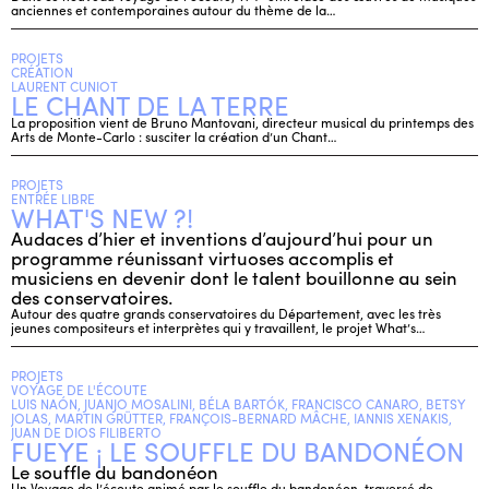
anciennes et contemporaines autour du thème de la…
PROJETS
CRÉATION
LAURENT CUNIOT
LE CHANT DE LA TERRE
La proposition vient de Bruno Mantovani, directeur musical du printemps des
Arts de Monte-Carlo : susciter la création d’un Chant…
PROJETS
ENTRÉE LIBRE
WHAT'S NEW ?!
Audaces d’hier et inventions d’aujourd’hui pour un
programme réunissant virtuoses accomplis et
musiciens en devenir dont le talent bouillonne au sein
des conservatoires.
Autour des quatre grands conservatoires du Département, avec les très
jeunes compositeurs et interprètes qui y travaillent, le projet What’s…
PROJETS
VOYAGE DE L'ÉCOUTE
LUIS NAÓN, JUANJO MOSALINI, BÉLA BARTÓK, FRANCISCO CANARO, BETSY
JOLAS, MARTIN GRÜTTER, FRANÇOIS-BERNARD MÂCHE, IANNIS XENAKIS,
JUAN DE DIOS FILIBERTO
FUEYE ¡ LE SOUFFLE DU BANDONÉON
Le souffle du bandonéon
Un Voyage de l’écoute animé par le souffle du bandonéon, traversé de