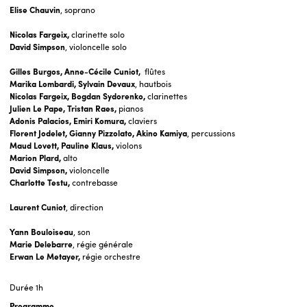
Elise Chauvin
, soprano
Nicolas Fargeix,
clarinette solo
David Simpson
, violoncelle solo
Gilles Burgos, Anne-Cécile Cuniot,
flûtes
Marika Lombardi, Sylvain Devaux
, hautbois
Nicolas Fargeix, Bogdan Sydorenko,
clarinettes
Julien Le Pape, Tristan Raes,
pianos
Adonis Palacios, Emiri Komura,
claviers
Florent Jodelet, Gianny Pizzolato,
Akino Kamiya
, percussions
Maud Lovett, Pauline Klaus,
violons
Marion Plard,
alto
David Simpson,
violoncelle
Charlotte Testu,
contrebasse
Laurent Cuniot
, direction
Yann Bouloiseau
, son
Marie Delebarre
, régie générale
Erwan Le Metayer,
régie orchestre
Durée
1h
Programme