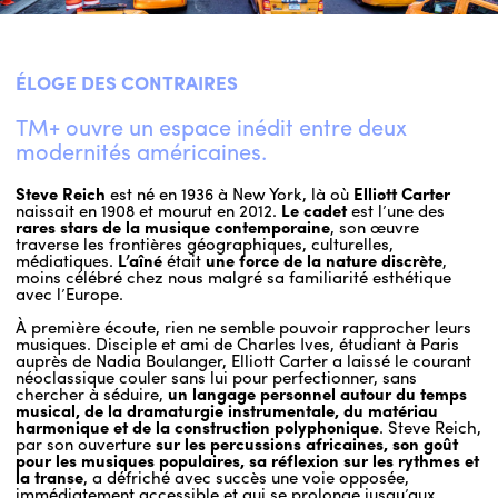
ÉLOGE DES CONTRAIRES
TM+ ouvre un espace inédit entre deux
modernités américaines.
Steve Reich
est né en 1936 à New York, là où
Elliott Carter
naissait en 1908 et mourut en 2012.
Le cadet
est l’une des
rares stars de la musique contemporaine
, son œuvre
traverse les frontières géographiques, culturelles,
médiatiques.
L’aîné
était
une force de la nature discrète
,
moins célébré chez nous malgré sa familiarité esthétique
avec l’Europe.
À première écoute, rien ne semble pouvoir rapprocher leurs
musiques. Disciple et ami de Charles Ives, étudiant à Paris
auprès de Nadia Boulanger, Elliott Carter a laissé le courant
néoclassique couler sans lui pour perfectionner, sans
chercher à séduire,
un langage personnel autour du temps
musical, de la dramaturgie instrumentale, du matériau
harmonique et de la construction polyphonique
. Steve Reich,
par son ouverture
sur les percussions africaines, son goût
pour les musiques populaires, sa réflexion sur les rythmes et
la transe
, a défriché avec succès une voie opposée,
immédiatement accessible et qui se prolonge jusqu’aux