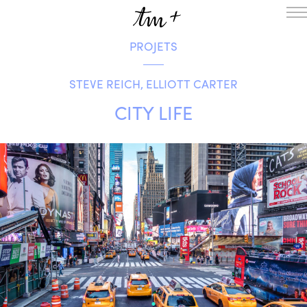
PROJETS
L’ENSEMBLE
SAISON
STEVE REICH, ELLIOTT CARTER
A LA UNE
PROJETS
CITY LIFE
MÉDIATION
NOUS SOUTENIR
ENGLISH
NEWSLETTER
CONTACTS
AGENDA