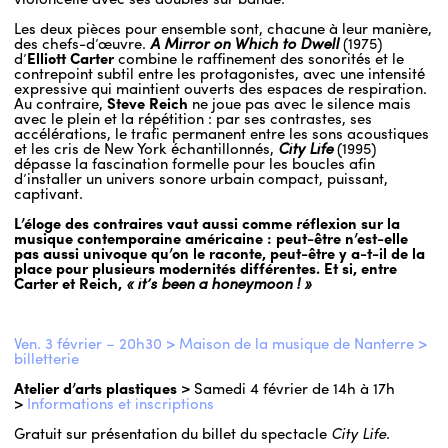
Les deux pièces pour ensemble sont, chacune à leur manière,
des chefs-d’œuvre.
A Mirror on Which to Dwell
(1975)
d’
Elliott Carter
combine le raffinement des sonorités et le
contrepoint subtil entre les protagonistes, avec une intensité
expressive qui maintient ouverts des espaces de respiration.
Au contraire,
Steve Reich
ne joue pas avec le silence mais
avec le plein et la répétition : par ses contrastes, ses
accélérations, le trafic permanent entre les sons acoustiques
et les cris de New York échantillonnés,
City Life
(1995)
dépasse la fascination formelle pour les boucles afin
d’installer un univers sonore urbain compact, puissant,
captivant.
L’éloge des contraires vaut aussi comme réflexion sur la
musique contemporaine américaine : peut-être n’est-elle
pas aussi univoque qu’on le raconte, peut-être y a-t-il de la
place pour plusieurs modernités différentes. Et si, entre
Carter et Reich,
« it’s been a honeymoon ! »
Ven. 3 février – 20h30 > Maison de la musique de Nanterre >
billetterie
Atelier d’arts plastiques >
Samedi 4 février de 14h à 17h
>
Informations et inscriptions
Gratuit sur présentation du billet du spectacle
City Life
.