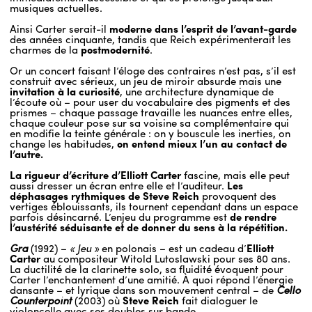
musiques actuelles.
Ainsi Carter serait-il
moderne dans l’esprit de l’avant-garde
des années cinquante, tandis que Reich expérimenterait les
charmes de la
postmodernité
.
Or un concert faisant l’éloge des contraires n’est pas, s’il est
construit avec sérieux, un jeu de miroir absurde mais une
invitation à la curiosité
, une architecture dynamique de
l’écoute où – pour user du vocabulaire des pigments et des
prismes – chaque passage travaille les nuances entre elles,
chaque couleur pose sur sa voisine sa complémentaire qui
en modifie la teinte générale : on y bouscule les inerties, on
change les habitudes,
on entend mieux l’un au contact de
l’autre.
La rigueur d’écriture d’Elliott Carter
fascine, mais elle peut
aussi dresser un écran entre elle et l’auditeur.
Les
déphasages rythmiques de Steve Reich
provoquent des
vertiges éblouissants, ils tournent cependant dans un espace
parfois désincarné. L’enjeu du programme est
de rendre
l’austérité séduisante et de donner du sens à la répétition.
Gra
(1992) –
« Jeu »
en polonais – est un cadeau d’
Elliott
Carter
au compositeur Witold Lutoslawski pour ses 80 ans.
La ductilité de la clarinette solo, sa fluidité évoquent pour
Carter l’enchantement d’une amitié. À quoi répond l’énergie
dansante – et lyrique dans son mouvement central – de
Cello
Counterpoint
(2003) où
Steve Reich
fait dialoguer le
violoncelle avec ses doubles sur bande.