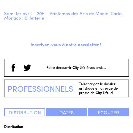
Sam. 1er avril – 20h – Printemps des Arts de Monte-Carlo,
Monaco : billetterie
Inscrivez-vous à notre newsletter !
Faire découvrir
City Life
à vos amis...
Téléchargez le dossier
PROFESSIONNELS
artistique et la revue de
presse de
City Life
ici
DISTRIBUTION
DATES
ÉCOUTER
Distribution