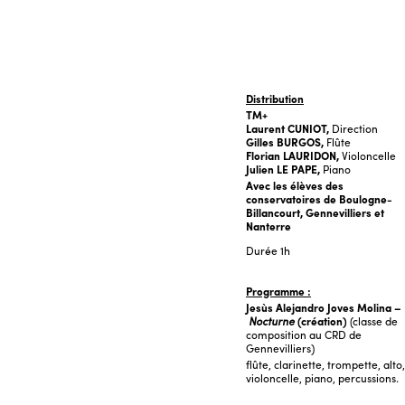
Distribution
TM+
Laurent CUNIOT,
Direction
Gilles BURGOS,
Flûte
Florian LAURIDON,
Violoncelle
Julien LE PAPE,
Piano
Avec les élèves des
conservatoires de Boulogne-
Billancourt, Gennevilliers et
Nanterre
Durée
1h
Programme :
Jesùs Alejandro Joves Molina –
Nocturne
(création)
(classe de
composition au CRD de
Gennevilliers)
flûte, clarinette, trompette, alto,
violoncelle, piano, percussions.