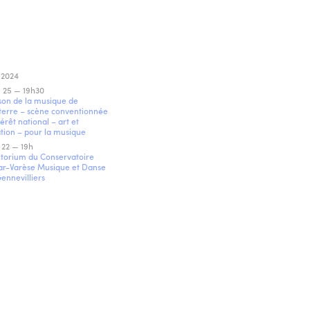
 2024
 25 — 19h30
on de la musique de
erre – scène conventionnée
térêt national – art et
tion – pour la musique
22 — 19h
torium du Conservatoire
ar-Varèse Musique et Danse
ennevilliers