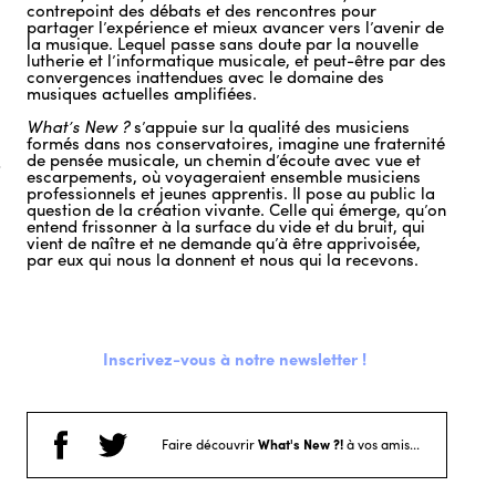
contrepoint des débats et des rencontres pour
partager l’expérience et mieux avancer vers l’avenir de
la musique. Lequel passe sans doute par la nouvelle
lutherie et l’informatique musicale, et peut-être par des
convergences inattendues avec le domaine des
musiques actuelles amplifiées.
What’s New ?
s’appuie sur la qualité des musiciens
formés dans nos conservatoires, imagine une fraternité
de pensée musicale, un chemin d’écoute avec vue et
escarpements, où voyageraient ensemble musiciens
professionnels et jeunes apprentis. Il pose au public la
question de la création vivante. Celle qui émerge, qu’on
entend frissonner à la surface du vide et du bruit, qui
vient de naître et ne demande qu’à être apprivoisée,
par eux qui nous la donnent et nous qui la recevons.
Inscrivez-vous à notre newsletter !
Faire découvrir
What's New ?!
à vos amis...