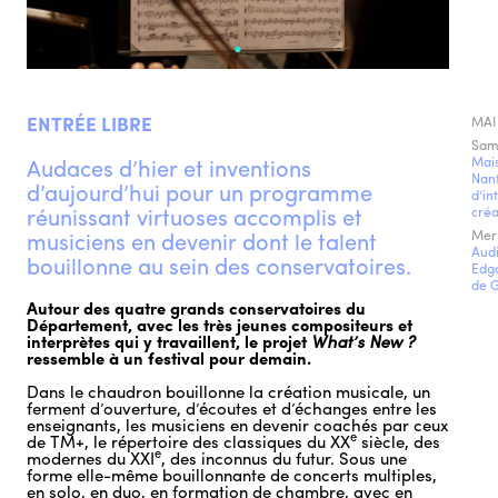
ENTRÉE LIBRE
MAI
Sam
Audaces d’hier et inventions
Mais
Nant
d’aujourd’hui pour un programme
d’in
réunissant virtuoses accomplis et
créa
musiciens en devenir dont le talent
Mer 
Audi
bouillonne au sein des conservatoires.
Edg
de G
Autour des quatre grands conservatoires du
Département, avec les très jeunes compositeurs et
interprètes qui y travaillent, le projet
What’s New ?
ressemble à un festival pour demain.
Dans le chaudron bouillonne la création musicale, un
ferment d’ouverture, d’écoutes et d’échanges entre les
enseignants, les musiciens en devenir coachés par ceux
e
de TM+, le répertoire des classiques du XX
siècle, des
e
modernes du XXI
, des inconnus du futur. Sous une
forme elle-même bouillonnante de concerts multiples,
en solo, en duo, en formation de chambre, avec en