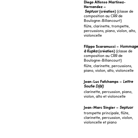
Diego Alfonso Martinez-
Hernandez –
Septuor
(création)
(classe de
composition au CRR de
Boulogne-Billancourt)
flûte, clarinette, trompette,
percussions, piano, violon, alto,
violoncelle
Filippo Scaramucci –
Hommage
à Kupka
(création)
(classe de
composition au CRR de
Boulogne-Billancourt)
flûte, clarinette, percussions,
piano, violon, alto, violoncelle
Jean-Luc Fafchamps –
Lettre
Soufie D(àl)
clarinette, percussion, piano,
violon, alto et violoncelle
Jean-Marc Singier –
Septuor
trompette principale, flûte,
clarinette, percussion, violon,
violoncelle et piano